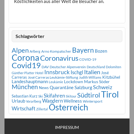
Köstlichkeiten aus aller Welt die Besucher an.
Schlagwörter
Bayern
Alpen
Bozen
Arno Kompatscher
Arlberg
Corona
Coronavirus
COVID-19
Covid19
DAV
Deutscher Alpenverein
Deutschland
Dolomiten
Innsbruck
Italien
Ischgl
José
Günther Platter
Hotel
Carreras
Kitzbühel
José Carreras Leukämie-Stiftung
Judith Williams
Landeshauptmann
Markus Söder
Lockdown
Leukämie
München
Schweiz
Salzburg
Quarantäne
News
Tirol
Südtirol
Skifahren
Sebastian Kurz
Ski
Skitour
Wandern
Urlaub
Wellness
Wintersport
Vorarlberg
Österreich
Wirtschaft
Zillertal
IMPRESSUM