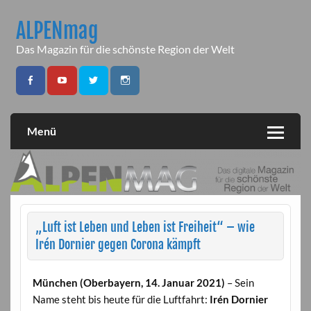
Skip
to
ALPENmag
content
Das Magazin für die schönste Region der Welt
Menü
„Luft ist Leben und Leben ist Freiheit“ – wie
Irén Dornier gegen Corona kämpft
München (Oberbayern, 14. Januar 2021)
– Sein
Name steht bis heute für die Luftfahrt:
Irén Dornier