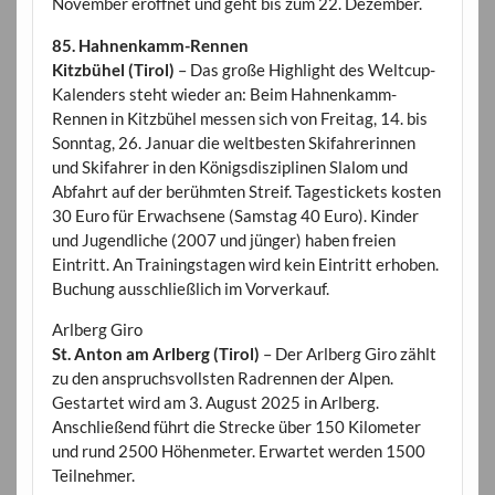
November eröffnet und geht bis zum 22. Dezember.
85. Hahnenkamm-Rennen
Kitzbühel (Tirol)
– Das große Highlight des Weltcup-
Kalenders steht wieder an: Beim Hahnenkamm-
Rennen in Kitzbühel messen sich von Freitag, 14. bis
Sonntag, 26. Januar die weltbesten Skifahrerinnen
und Skifahrer in den Königsdisziplinen Slalom und
Abfahrt auf der berühmten Streif. Tagestickets kosten
30 Euro für Erwachsene (Samstag 40 Euro). Kinder
und Jugendliche (2007 und jünger) haben freien
Eintritt. An Trainingstagen wird kein Eintritt erhoben.
Buchung ausschließlich im Vorverkauf.
Arlberg Giro
St. Anton am Arlberg (Tirol)
– Der Arlberg Giro zählt
zu den anspruchsvollsten Radrennen der Alpen.
Gestartet wird am 3. August 2025 in Arlberg.
Anschließend führt die Strecke über 150 Kilometer
und rund 2500 Höhenmeter. Erwartet werden 1500
Teilnehmer.