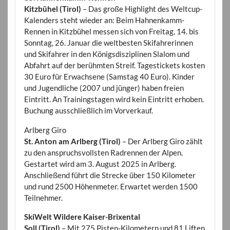
Kitzbühel (Tirol)
– Das große Highlight des Weltcup-
Kalenders steht wieder an: Beim Hahnenkamm-
Rennen in Kitzbühel messen sich von Freitag, 14. bis
Sonntag, 26. Januar die weltbesten Skifahrerinnen
und Skifahrer in den Königsdisziplinen Slalom und
Abfahrt auf der berühmten Streif. Tagestickets kosten
30 Euro für Erwachsene (Samstag 40 Euro). Kinder
und Jugendliche (2007 und jünger) haben freien
Eintritt. An Trainingstagen wird kein Eintritt erhoben.
Buchung ausschließlich im Vorverkauf.
Arlberg Giro
St. Anton am Arlberg (Tirol)
– Der Arlberg Giro zählt
zu den anspruchsvollsten Radrennen der Alpen.
Gestartet wird am 3. August 2025 in Arlberg.
Anschließend führt die Strecke über 150 Kilometer
und rund 2500 Höhenmeter. Erwartet werden 1500
Teilnehmer.
SkiWelt Wildere Kaiser-Brixental
Soll (Tirol)
– Mit 275 Pisten-Kilometern und 81 Liften