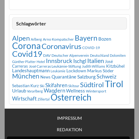
Schlagwörter
Bayern
Alpen
Bozen
Arno Kompatscher
Arlberg
Corona
Coronavirus
COVID-19
Covid19
DAV
Deutscher Alpenverein
Deutschland
Dolomiten
Innsbruck
Italien
Ischgl
José
Günther Platter
Hotel
Carreras
Kitzbühel
José Carreras Leukämie-Stiftung
Judith Williams
Landeshauptmann
Markus Söder
Lockdown
Leukämie
München
Schweiz
Salzburg
Quarantäne
News
Tirol
Südtirol
Skifahren
Sebastian Kurz
Ski
Skitour
Wandern
Urlaub
Wellness
Wintersport
Vorarlberg
Österreich
Wirtschaft
Zillertal
IMPRESSUM
REDAKTION