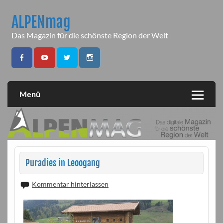
Skip
to
ALPENmag
content
Das Magazin für die schönste Region der Welt
Menü
Puradies in Leoogang
Kommentar hinterlassen