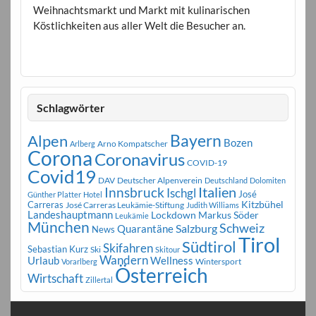
Weihnachtsmarkt und Markt mit kulinarischen
Köstlichkeiten aus aller Welt die Besucher an.
Schlagwörter
Bayern
Alpen
Bozen
Arno Kompatscher
Arlberg
Corona
Coronavirus
COVID-19
Covid19
DAV
Deutscher Alpenverein
Deutschland
Dolomiten
Innsbruck
Italien
Ischgl
José
Günther Platter
Hotel
Carreras
Kitzbühel
José Carreras Leukämie-Stiftung
Judith Williams
Landeshauptmann
Markus Söder
Lockdown
Leukämie
München
Schweiz
Salzburg
Quarantäne
News
Tirol
Südtirol
Skifahren
Sebastian Kurz
Ski
Skitour
Wandern
Urlaub
Wellness
Wintersport
Vorarlberg
Österreich
Wirtschaft
Zillertal