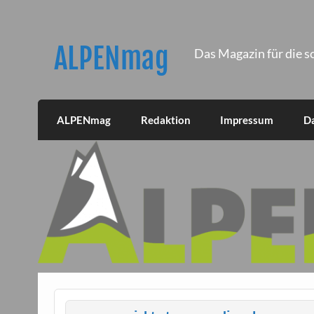
Skip
to
content
ALPENmag
Das Magazin für die s
ALPENmag
Redaktion
Impressum
D