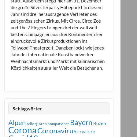
statt. Außerdem steigt hier am 31. Dezember
die große Silvesterparty.Höhepunkt in diesem
Jahr sind drei herausragende Vertreter des
zeitgenössischen Zirkus. Mit Circa, Circo Zoé
und The 7 Fingers bringen drei der weltweit
besten Compagnien aus drei Kontinenten drei
eindrucksvolle Zirkusproduktionen ins
Tollwood-Theaterzelt. Daneben lockt wie jedes
Jahr der internationale Kunsthandwerker-
Weihnachtsmarkt und Markt mit kulinarischen
Köstlichkeiten aus aller Welt die Besucher an.
Schlagwörter
Bayern
Alpen
Bozen
Arno Kompatscher
Arlberg
Corona
Coronavirus
COVID-19