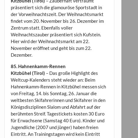
Kitzbühel (Tirol)
– Zauberhaft verträumt
präsentiert sich die glamouröse Sportstadt in
der Vorweihnachtszeit. Der Weihnachtsmarkt
findet vom 20. November bis 26. Dezember im
Zentrum statt. Ebenfalls voller
Weihnachtszauber präsentiert sich Kufstein.
Hier wird der Weihnachtsmarkt am 22.
November eröffnet und geht bis zum 22.
Dezember.
85. Hahnenkamm-Rennen
Kitzbühel (Tirol)
– Das große Highlight des
Weltcup-Kalenders steht wieder an: Beim
Hahnenkamm-Rennen in Kitzbühel messen sich
von Freitag, 14. bis Sonntag, 26. Januar die
weltbesten Skifahrerinnen und Skifahrer in den
Königsdisziplinen Slalom und Abfahrt auf der
berühmten Streif. Tagestickets kosten 30 Euro
für Erwachsene (Samstag 40 Euro). Kinder und
Jugendliche (2007 und jünger) haben freien
Eintritt. An Trainingstagen wird kein Eintritt