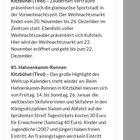
Kitzbühel (Tirol)
– Zauberhaft verträumt
präsentiert sich die glamouröse Sportstadt in
der Vorweihnachtszeit. Der Weihnachtsmarkt
findet vom 20. November bis 26. Dezember im
Zentrum statt. Ebenfalls voller
Weihnachtszauber präsentiert sich Kufstein.
Hier wird der Weihnachtsmarkt am 22.
November eröffnet und geht bis zum 22.
Dezember.
85. Hahnenkamm-Rennen
Kitzbühel (Tirol)
– Das große Highlight des
Weltcup-Kalenders steht wieder an: Beim
Hahnenkamm-Rennen in Kitzbühel messen sich
von Freitag, 14. bis Sonntag, 26. Januar die
weltbesten Skifahrerinnen und Skifahrer in den
Königsdisziplinen Slalom und Abfahrt auf der
berühmten Streif. Tagestickets kosten 30 Euro
für Erwachsene (Samstag 40 Euro). Kinder und
Jugendliche (2007 und jünger) haben freien
Eintritt. An Trainingstagen wird kein Eintritt