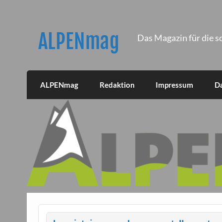
Skip
to
content
ALPENmag
Das Magazin für die s
ALPENmag
Redaktion
Impressum
D