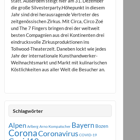
statt. Außerdem steigt hier am 31. Dezember
die große Silvesterparty.Höhepunkt in diesem
Jahr sind drei herausragende Vertreter des
zeitgenössischen Zirkus. Mit Circa, Circo Zoé
und The 7 Fingers bringen drei der weltweit
besten Compagnien aus drei Kontinenten drei
eindrucksvolle Zirkusproduktionen ins
Tollwood-Theaterzelt. Daneben lockt wie jedes
Jahr der internationale Kunsthandwerker-
Weihnachtsmarkt und Markt mit kulinarischen
Köstlichkeiten aus aller Welt die Besucher an.
Schlagwörter
Bayern
Alpen
Bozen
Arno Kompatscher
Arlberg
Corona
Coronavirus
COVID-19