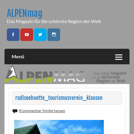
Skip
to
ALPENmag
content
Das Magazin für die schönste Region der Welt
Menü
radlseehuette_tourismusverein_klausen
Kommentar hinterlassen