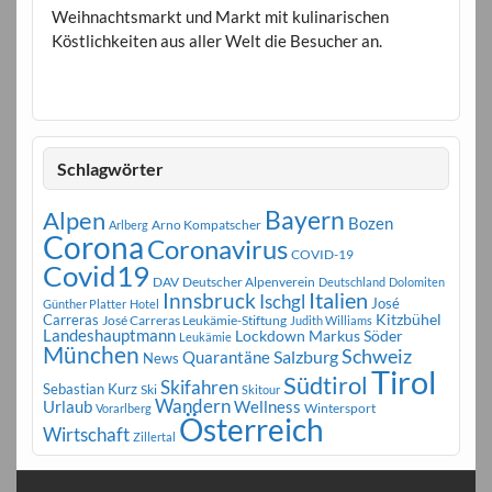
Weihnachtsmarkt und Markt mit kulinarischen
Köstlichkeiten aus aller Welt die Besucher an.
Schlagwörter
Bayern
Alpen
Bozen
Arno Kompatscher
Arlberg
Corona
Coronavirus
COVID-19
Covid19
DAV
Deutscher Alpenverein
Deutschland
Dolomiten
Innsbruck
Italien
Ischgl
José
Günther Platter
Hotel
Carreras
Kitzbühel
José Carreras Leukämie-Stiftung
Judith Williams
Landeshauptmann
Markus Söder
Lockdown
Leukämie
München
Schweiz
Salzburg
Quarantäne
News
Tirol
Südtirol
Skifahren
Sebastian Kurz
Ski
Skitour
Wandern
Urlaub
Wellness
Wintersport
Vorarlberg
Österreich
Wirtschaft
Zillertal