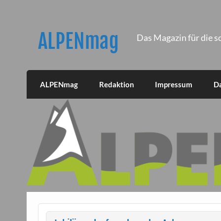
Skip
to
content
ALPENmag
Das Magazin für die s
ALPENmag
Redaktion
Impressum
D