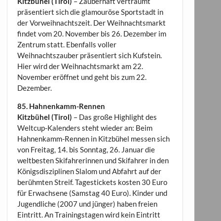
Kitzbühel (Tirol)
– Zauberhaft verträumt
präsentiert sich die glamouröse Sportstadt in
der Vorweihnachtszeit. Der Weihnachtsmarkt
findet vom 20. November bis 26. Dezember im
Zentrum statt. Ebenfalls voller
Weihnachtszauber präsentiert sich Kufstein.
Hier wird der Weihnachtsmarkt am 22.
November eröffnet und geht bis zum 22.
Dezember.
85. Hahnenkamm-Rennen
Kitzbühel (Tirol)
– Das große Highlight des
Weltcup-Kalenders steht wieder an: Beim
Hahnenkamm-Rennen in Kitzbühel messen sich
von Freitag, 14. bis Sonntag, 26. Januar die
weltbesten Skifahrerinnen und Skifahrer in den
Königsdisziplinen Slalom und Abfahrt auf der
berühmten Streif. Tagestickets kosten 30 Euro
für Erwachsene (Samstag 40 Euro). Kinder und
Jugendliche (2007 und jünger) haben freien
Eintritt. An Trainingstagen wird kein Eintritt