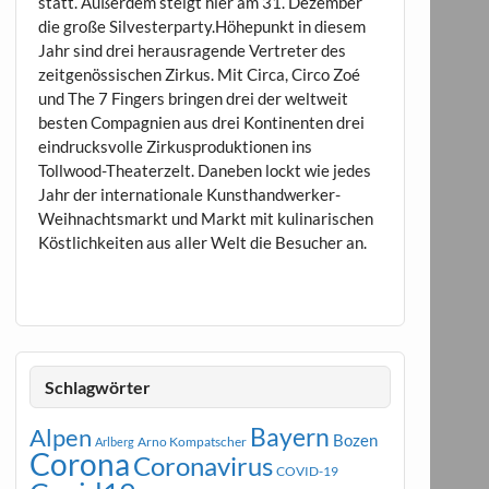
statt. Außerdem steigt hier am 31. Dezember
die große Silvesterparty.Höhepunkt in diesem
Jahr sind drei herausragende Vertreter des
zeitgenössischen Zirkus. Mit Circa, Circo Zoé
und The 7 Fingers bringen drei der weltweit
besten Compagnien aus drei Kontinenten drei
eindrucksvolle Zirkusproduktionen ins
Tollwood-Theaterzelt. Daneben lockt wie jedes
Jahr der internationale Kunsthandwerker-
Weihnachtsmarkt und Markt mit kulinarischen
Köstlichkeiten aus aller Welt die Besucher an.
Schlagwörter
Bayern
Alpen
Bozen
Arno Kompatscher
Arlberg
Corona
Coronavirus
COVID-19