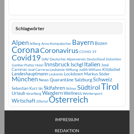
Schlagwörter
Bayern
Alpen
Bozen
Arno Kompatscher
Arlberg
Corona
Coronavirus
COVID-19
Covid19
DAV
Deutscher Alpenverein
Deutschland
Dolomiten
Innsbruck
Italien
Ischgl
José
Günther Platter
Hotel
Carreras
Kitzbühel
José Carreras Leukämie-Stiftung
Judith Williams
Landeshauptmann
Markus Söder
Lockdown
Leukämie
München
Schweiz
Salzburg
Quarantäne
News
Tirol
Südtirol
Skifahren
Sebastian Kurz
Ski
Skitour
Wandern
Urlaub
Wellness
Wintersport
Vorarlberg
Österreich
Wirtschaft
Zillertal
IMPRESSUM
REDAKTION