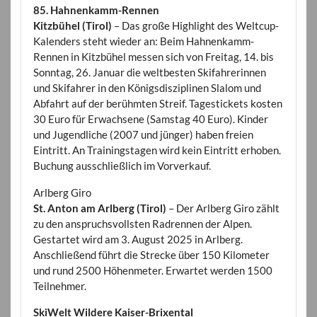
85. Hahnenkamm-Rennen
Kitzbühel (Tirol)
– Das große Highlight des Weltcup-
Kalenders steht wieder an: Beim Hahnenkamm-
Rennen in Kitzbühel messen sich von Freitag, 14. bis
Sonntag, 26. Januar die weltbesten Skifahrerinnen
und Skifahrer in den Königsdisziplinen Slalom und
Abfahrt auf der berühmten Streif. Tagestickets kosten
30 Euro für Erwachsene (Samstag 40 Euro). Kinder
und Jugendliche (2007 und jünger) haben freien
Eintritt. An Trainingstagen wird kein Eintritt erhoben.
Buchung ausschließlich im Vorverkauf.
Arlberg Giro
St. Anton am Arlberg (Tirol)
– Der Arlberg Giro zählt
zu den anspruchsvollsten Radrennen der Alpen.
Gestartet wird am 3. August 2025 in Arlberg.
Anschließend führt die Strecke über 150 Kilometer
und rund 2500 Höhenmeter. Erwartet werden 1500
Teilnehmer.
SkiWelt Wildere Kaiser-Brixental