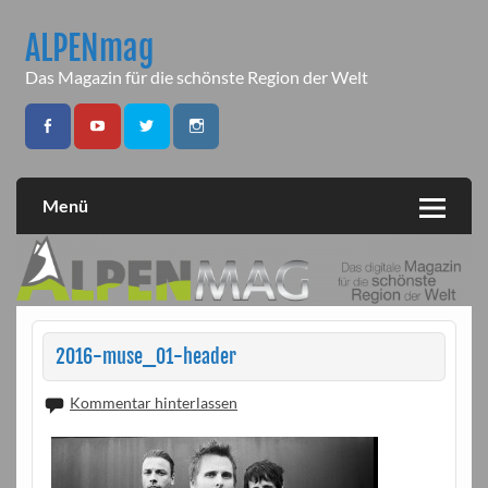
Skip
to
ALPENmag
content
Das Magazin für die schönste Region der Welt
Menü
2016-muse_01-header
Kommentar hinterlassen