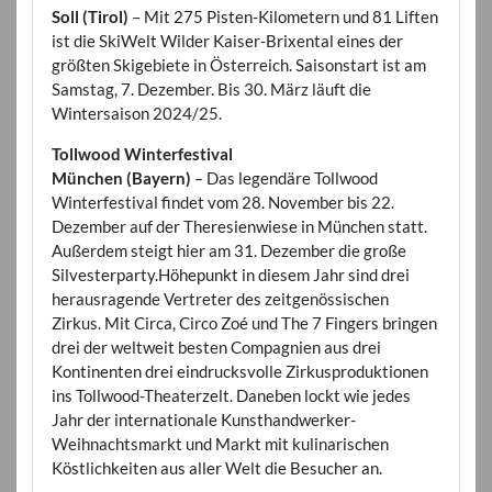
Soll (Tirol)
– Mit 275 Pisten-Kilometern und 81 Liften
ist die SkiWelt Wilder Kaiser-Brixental eines der
größten Skigebiete in Österreich. Saisonstart ist am
Samstag, 7. Dezember. Bis 30. März läuft die
Wintersaison 2024/25.
Tollwood Winterfestival
München (Bayern)
– Das legendäre Tollwood
Winterfestival findet vom 28. November bis 22.
Dezember auf der Theresienwiese in München statt.
Außerdem steigt hier am 31. Dezember die große
Silvesterparty.Höhepunkt in diesem Jahr sind drei
herausragende Vertreter des zeitgenössischen
Zirkus. Mit Circa, Circo Zoé und The 7 Fingers bringen
drei der weltweit besten Compagnien aus drei
Kontinenten drei eindrucksvolle Zirkusproduktionen
ins Tollwood-Theaterzelt. Daneben lockt wie jedes
Jahr der internationale Kunsthandwerker-
Weihnachtsmarkt und Markt mit kulinarischen
Köstlichkeiten aus aller Welt die Besucher an.