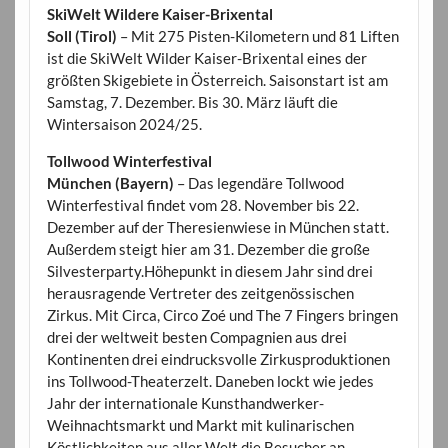
SkiWelt Wildere Kaiser-Brixental
Soll (Tirol)
– Mit 275 Pisten-Kilometern und 81 Liften
ist die SkiWelt Wilder Kaiser-Brixental eines der
größten Skigebiete in Österreich. Saisonstart ist am
Samstag, 7. Dezember. Bis 30. März läuft die
Wintersaison 2024/25.
Tollwood Winterfestival
München (Bayern)
– Das legendäre Tollwood
Winterfestival findet vom 28. November bis 22.
Dezember auf der Theresienwiese in München statt.
Außerdem steigt hier am 31. Dezember die große
Silvesterparty.Höhepunkt in diesem Jahr sind drei
herausragende Vertreter des zeitgenössischen
Zirkus. Mit Circa, Circo Zoé und The 7 Fingers bringen
drei der weltweit besten Compagnien aus drei
Kontinenten drei eindrucksvolle Zirkusproduktionen
ins Tollwood-Theaterzelt. Daneben lockt wie jedes
Jahr der internationale Kunsthandwerker-
Weihnachtsmarkt und Markt mit kulinarischen
Köstlichkeiten aus aller Welt die Besucher an.