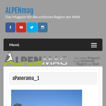
Skip
to
ALPENmag
content
Das Magazin für die schönste Region der Welt
Menü
aPanorama_1