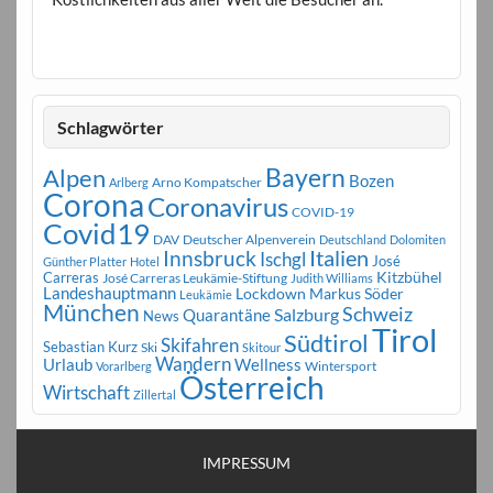
Schlagwörter
Bayern
Alpen
Bozen
Arno Kompatscher
Arlberg
Corona
Coronavirus
COVID-19
Covid19
DAV
Deutscher Alpenverein
Deutschland
Dolomiten
Innsbruck
Italien
Ischgl
José
Günther Platter
Hotel
Carreras
Kitzbühel
José Carreras Leukämie-Stiftung
Judith Williams
Landeshauptmann
Markus Söder
Lockdown
Leukämie
München
Schweiz
Salzburg
Quarantäne
News
Tirol
Südtirol
Skifahren
Sebastian Kurz
Ski
Skitour
Wandern
Urlaub
Wellness
Wintersport
Vorarlberg
Österreich
Wirtschaft
Zillertal
IMPRESSUM