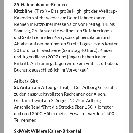
85. Hahnenkamm-Rennen
Kitzbühel (Tirol)
– Das große Highlight des Weltcup-
Kalenders steht wieder an: Beim Hahnenkamm-
Rennen in Kitzbühel messen sich von Freitag, 14. bis
Sonntag, 26. Januar die weltbesten Skifahrerinnen
und Skifahrer in den Königsdisziplinen Slalom und
Abfahrt auf der berühmten Streif. Tagestickets kosten
30 Euro für Erwachsene (Samstag 40 Euro). Kinder
und Jugendliche (2007 und jünger) haben freien
Eintritt. An Trainingstagen wird kein Eintritt erhoben.
Buchung ausschließlich im Vorverkauf.
Arlberg Giro
St. Anton am Arlberg (Tirol)
– Der Arlberg Giro zählt
zu den anspruchsvollsten Radrennen der Alpen.
Gestartet wird am 3. August 2025 in Arlberg.
Anschließend führt die Strecke über 150 Kilometer
und rund 2500 Höhenmeter. Erwartet werden 1500
Teilnehmer.
SkiWelt Wildere Kaiser-Brixental