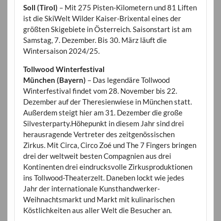
Soll (Tirol)
– Mit 275 Pisten-Kilometern und 81 Liften
ist die SkiWelt Wilder Kaiser-Brixental eines der
größten Skigebiete in Österreich. Saisonstart ist am
Samstag, 7. Dezember. Bis 30. März läuft die
Wintersaison 2024/25.
Tollwood Winterfestival
München (Bayern)
– Das legendäre Tollwood
Winterfestival findet vom 28. November bis 22.
Dezember auf der Theresienwiese in München statt.
Außerdem steigt hier am 31. Dezember die große
Silvesterparty.Höhepunkt in diesem Jahr sind drei
herausragende Vertreter des zeitgenössischen
Zirkus. Mit Circa, Circo Zoé und The 7 Fingers bringen
drei der weltweit besten Compagnien aus drei
Kontinenten drei eindrucksvolle Zirkusproduktionen
ins Tollwood-Theaterzelt. Daneben lockt wie jedes
Jahr der internationale Kunsthandwerker-
Weihnachtsmarkt und Markt mit kulinarischen
Köstlichkeiten aus aller Welt die Besucher an.