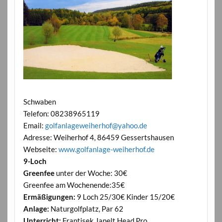
Schwaben
Telefon: 08238965119
Email:
golfanlageweiherhof@yahoo.de
Adresse: Weiherhof 4, 86459 Gessertshausen
Webseite:
www.golfanlage-weiherhof.de
9-Loch
Greenfee
unter der Woche: 30€
Greenfee am Wochenende:35€
Ermäßigungen:
9 Loch 25/30€ Kinder 15/20€
Anlage:
Naturgolfplatz, Par 62
Unterricht:
Frantisek Janelt Head Pro