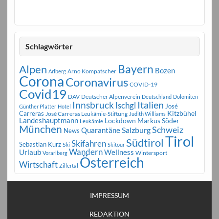
Schlagwörter
Bayern
Alpen
Bozen
Arno Kompatscher
Arlberg
Corona
Coronavirus
COVID-19
Covid19
DAV
Deutscher Alpenverein
Deutschland
Dolomiten
Innsbruck
Italien
Ischgl
José
Günther Platter
Hotel
Carreras
Kitzbühel
José Carreras Leukämie-Stiftung
Judith Williams
Landeshauptmann
Markus Söder
Lockdown
Leukämie
München
Schweiz
Salzburg
Quarantäne
News
Tirol
Südtirol
Skifahren
Sebastian Kurz
Ski
Skitour
Wandern
Urlaub
Wellness
Wintersport
Vorarlberg
Österreich
Wirtschaft
Zillertal
IMPRESSUM
REDAKTION