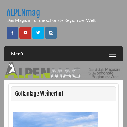
Skip
to
ALPENmag
content
Das Magazin für die schönste Region der Welt
Menü
Golfanlage Weiherhof