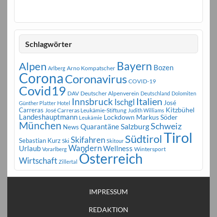
Schlagwörter
Bayern
Alpen
Bozen
Arno Kompatscher
Arlberg
Corona
Coronavirus
COVID-19
Covid19
DAV
Deutscher Alpenverein
Deutschland
Dolomiten
Innsbruck
Italien
Ischgl
José
Günther Platter
Hotel
Carreras
Kitzbühel
José Carreras Leukämie-Stiftung
Judith Williams
Landeshauptmann
Markus Söder
Lockdown
Leukämie
München
Schweiz
Salzburg
Quarantäne
News
Tirol
Südtirol
Skifahren
Sebastian Kurz
Ski
Skitour
Wandern
Urlaub
Wellness
Wintersport
Vorarlberg
Österreich
Wirtschaft
Zillertal
IMPRESSUM
REDAKTION