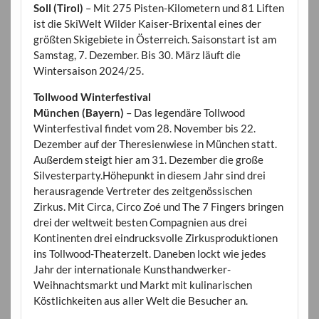
Soll (Tirol)
– Mit 275 Pisten-Kilometern und 81 Liften
ist die SkiWelt Wilder Kaiser-Brixental eines der
größten Skigebiete in Österreich. Saisonstart ist am
Samstag, 7. Dezember. Bis 30. März läuft die
Wintersaison 2024/25.
Tollwood Winterfestival
München (Bayern)
– Das legendäre Tollwood
Winterfestival findet vom 28. November bis 22.
Dezember auf der Theresienwiese in München statt.
Außerdem steigt hier am 31. Dezember die große
Silvesterparty.Höhepunkt in diesem Jahr sind drei
herausragende Vertreter des zeitgenössischen
Zirkus. Mit Circa, Circo Zoé und The 7 Fingers bringen
drei der weltweit besten Compagnien aus drei
Kontinenten drei eindrucksvolle Zirkusproduktionen
ins Tollwood-Theaterzelt. Daneben lockt wie jedes
Jahr der internationale Kunsthandwerker-
Weihnachtsmarkt und Markt mit kulinarischen
Köstlichkeiten aus aller Welt die Besucher an.