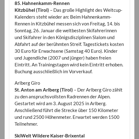
85. Hahnenkamm-Rennen
Kitzbühel (Tirol)
– Das große Highlight des Weltcup-
Kalenders steht wieder an: Beim Hahnenkamm-
Rennen in Kitzbühel messen sich von Freitag, 14. bis
Sonntag, 26. Januar die weltbesten Skifahrerinnen
und Skifahrer in den Königsdisziplinen Slalom und
Abfahrt auf der berühmten Streif. Tagestickets kosten
30 Euro für Erwachsene (Samstag 40 Euro). Kinder
und Jugendliche (2007 und jünger) haben freien
Eintritt. An Trainingstagen wird kein Eintritt erhoben.
Buchung ausschließlich im Vorverkauf.
Arlberg Giro
St. Anton am Arlberg (Tirol)
– Der Arlberg Giro zählt
zu den anspruchsvollsten Radrennen der Alpen.
Gestartet wird am 3. August 2025 in Arlberg.
Anschließend führt die Strecke über 150 Kilometer
und rund 2500 Höhenmeter. Erwartet werden 1500
Teilnehmer.
SkiWelt Wildere Kaiser-Brixental