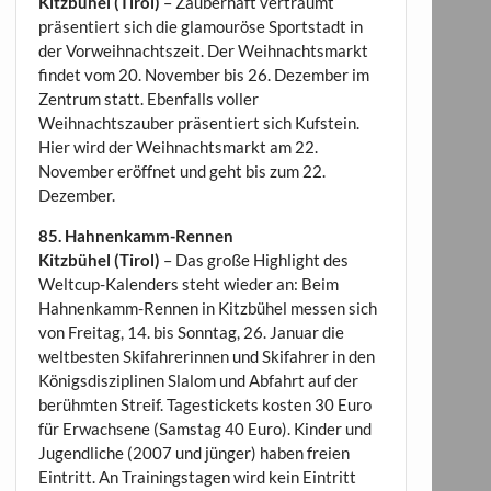
Kitzbühel (Tirol)
– Zauberhaft verträumt
präsentiert sich die glamouröse Sportstadt in
der Vorweihnachtszeit. Der Weihnachtsmarkt
findet vom 20. November bis 26. Dezember im
Zentrum statt. Ebenfalls voller
Weihnachtszauber präsentiert sich Kufstein.
Hier wird der Weihnachtsmarkt am 22.
November eröffnet und geht bis zum 22.
Dezember.
85. Hahnenkamm-Rennen
Kitzbühel (Tirol)
– Das große Highlight des
Weltcup-Kalenders steht wieder an: Beim
Hahnenkamm-Rennen in Kitzbühel messen sich
von Freitag, 14. bis Sonntag, 26. Januar die
weltbesten Skifahrerinnen und Skifahrer in den
Königsdisziplinen Slalom und Abfahrt auf der
berühmten Streif. Tagestickets kosten 30 Euro
für Erwachsene (Samstag 40 Euro). Kinder und
Jugendliche (2007 und jünger) haben freien
Eintritt. An Trainingstagen wird kein Eintritt