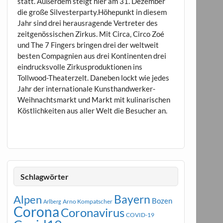
statt. Außerdem steigt hier am 31. Dezember
die große Silvesterparty.Höhepunkt in diesem
Jahr sind drei herausragende Vertreter des
zeitgenössischen Zirkus. Mit Circa, Circo Zoé
und The 7 Fingers bringen drei der weltweit
besten Compagnien aus drei Kontinenten drei
eindrucksvolle Zirkusproduktionen ins
Tollwood-Theaterzelt. Daneben lockt wie jedes
Jahr der internationale Kunsthandwerker-
Weihnachtsmarkt und Markt mit kulinarischen
Köstlichkeiten aus aller Welt die Besucher an.
Schlagwörter
Bayern
Alpen
Bozen
Arno Kompatscher
Arlberg
Corona
Coronavirus
COVID-19