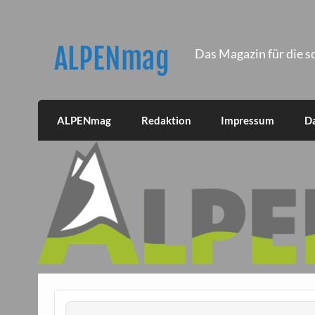
Skip
to
content
ALPENmag
Das Magazin für die s
ALPENmag
Redaktion
Impressum
D