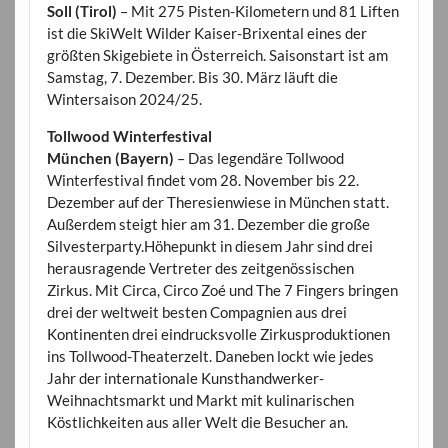
Soll (Tirol)
– Mit 275 Pisten-Kilometern und 81 Liften
ist die SkiWelt Wilder Kaiser-Brixental eines der
größten Skigebiete in Österreich. Saisonstart ist am
Samstag, 7. Dezember. Bis 30. März läuft die
Wintersaison 2024/25.
Tollwood Winterfestival
München (Bayern)
– Das legendäre Tollwood
Winterfestival findet vom 28. November bis 22.
Dezember auf der Theresienwiese in München statt.
Außerdem steigt hier am 31. Dezember die große
Silvesterparty.Höhepunkt in diesem Jahr sind drei
herausragende Vertreter des zeitgenössischen
Zirkus. Mit Circa, Circo Zoé und The 7 Fingers bringen
drei der weltweit besten Compagnien aus drei
Kontinenten drei eindrucksvolle Zirkusproduktionen
ins Tollwood-Theaterzelt. Daneben lockt wie jedes
Jahr der internationale Kunsthandwerker-
Weihnachtsmarkt und Markt mit kulinarischen
Köstlichkeiten aus aller Welt die Besucher an.