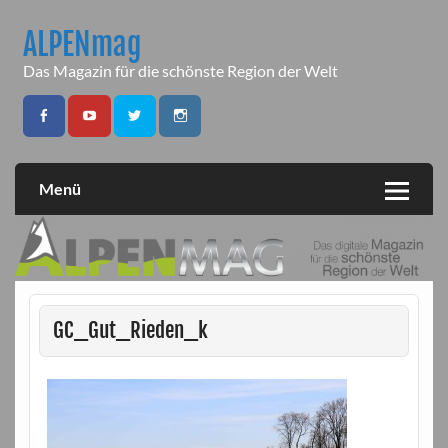
Skip
to
ALPENmag
content
Das Magazin für die schönste Region der Welt
Menü
GC_Gut_Rieden_k