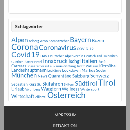
Schlagwörter
Bayern
Alpen
Bozen
Arno Kompatscher
Arlberg
Corona
Coronavirus
COVID-19
Covid19
DAV
Deutscher Alpenverein
Deutschland
Dolomiten
Innsbruck
Italien
Ischgl
José
Günther Platter
Hotel
Carreras
Kitzbühel
José Carreras Leukämie-Stiftung
Judith Williams
Landeshauptmann
Markus Söder
Lockdown
Leukämie
München
Schweiz
Salzburg
Quarantäne
News
Tirol
Südtirol
Skifahren
Sebastian Kurz
Ski
Skitour
Wandern
Urlaub
Wellness
Wintersport
Vorarlberg
Österreich
Wirtschaft
Zillertal
IMPRESSUM
REDAKTION