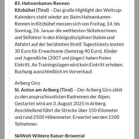
85. Hahnenkamm-Rennen
Kitzbühel (Tirol)
– Das große Highlight des Weltcup-
Kalenders steht wieder an: Beim Hahnenkamm-
Rennen in Kitzbühel messen sich von Freitag, 14. bis
Sonntag, 26. Januar die weltbesten Skifahrerinnen
und Skifahrer in den Königsdisziplinen Slalom und
Abfahrt auf der berühmten Streif. Tagestickets kosten
30 Euro für Erwachsene (Samstag 40 Euro). Kinder
und Jugendliche (2007 und jünger) haben freien
Eintritt. An Trainingstagen wird kein Eintritt erhoben.
Buchung ausschließlich im Vorverkauf.
Arlberg Giro
St. Anton am Arlberg (Tirol)
– Der Arlberg Giro zählt
zu den anspruchsvollsten Radrennen der Alpen.
Gestartet wird am 3. August 2025 in Arlberg.
Anschließend führt die Strecke über 150 Kilometer
und rund 2500 Höhenmeter. Erwartet werden 1500
Teilnehmer.
SkiWelt Wildere Kaiser-Brixental