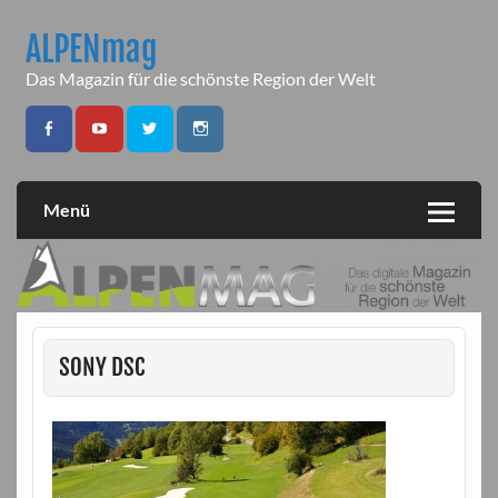
Skip
to
ALPENmag
content
Das Magazin für die schönste Region der Welt
Menü
SONY DSC