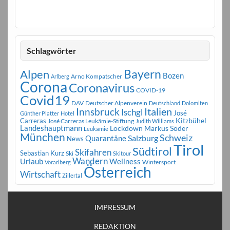
Schlagwörter
Bayern
Alpen
Bozen
Arno Kompatscher
Arlberg
Corona
Coronavirus
COVID-19
Covid19
DAV
Deutscher Alpenverein
Deutschland
Dolomiten
Innsbruck
Italien
Ischgl
José
Günther Platter
Hotel
Carreras
Kitzbühel
José Carreras Leukämie-Stiftung
Judith Williams
Landeshauptmann
Markus Söder
Lockdown
Leukämie
München
Schweiz
Salzburg
Quarantäne
News
Tirol
Südtirol
Skifahren
Sebastian Kurz
Ski
Skitour
Wandern
Urlaub
Wellness
Wintersport
Vorarlberg
Österreich
Wirtschaft
Zillertal
IMPRESSUM
REDAKTION