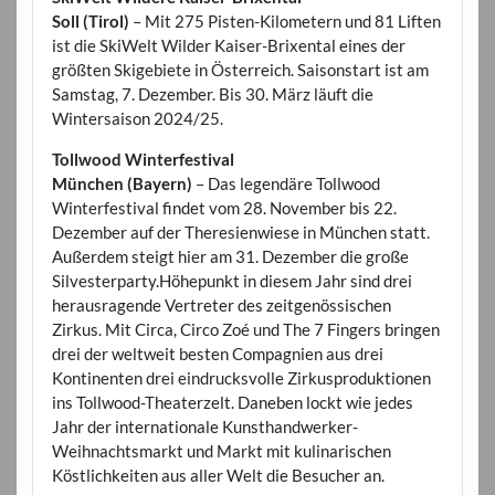
Soll (Tirol)
– Mit 275 Pisten-Kilometern und 81 Liften
ist die SkiWelt Wilder Kaiser-Brixental eines der
größten Skigebiete in Österreich. Saisonstart ist am
Samstag, 7. Dezember. Bis 30. März läuft die
Wintersaison 2024/25.
Tollwood Winterfestival
München (Bayern)
– Das legendäre Tollwood
Winterfestival findet vom 28. November bis 22.
Dezember auf der Theresienwiese in München statt.
Außerdem steigt hier am 31. Dezember die große
Silvesterparty.Höhepunkt in diesem Jahr sind drei
herausragende Vertreter des zeitgenössischen
Zirkus. Mit Circa, Circo Zoé und The 7 Fingers bringen
drei der weltweit besten Compagnien aus drei
Kontinenten drei eindrucksvolle Zirkusproduktionen
ins Tollwood-Theaterzelt. Daneben lockt wie jedes
Jahr der internationale Kunsthandwerker-
Weihnachtsmarkt und Markt mit kulinarischen
Köstlichkeiten aus aller Welt die Besucher an.