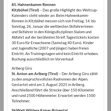
85. Hahnenkamm-Rennen
Kitzbühel (Tirol)
– Das große Highlight des Weltcup-
Kalenders steht wieder an: Beim Hahnenkamm-
Rennen in Kitzbühel messen sich von Freitag, 14. bis
Sonntag, 26. Januar die weltbesten Skifahrerinnen
und Skifahrer in den Königsdisziplinen Slalom und
Abfahrt auf der berühmten Streif. Tagestickets kosten
30 Euro für Erwachsene (Samstag 40 Euro). Kinder
und Jugendliche (2007 und jünger) haben freien
Eintritt. An Trainingstagen wird kein Eintritt erhoben.
Buchung ausschließlich im Vorverkauf.
Arlberg Giro
St. Anton am Arlberg (Tirol)
– Der Arlberg Giro zählt
zu den anspruchsvollsten Radrennen der Alpen.
Gestartet wird am 3. August 2025 in Arlberg.
Anschließend führt die Strecke über 150 Kilometer
und rund 2500 Höhenmeter. Erwartet werden 1500
Teilnehmer.
SkiWelt Wildere Kaiser-Brixental