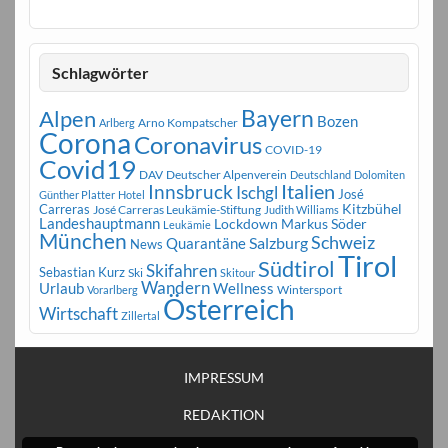
Schlagwörter
Bayern
Alpen
Bozen
Arno Kompatscher
Arlberg
Corona
Coronavirus
COVID-19
Covid19
DAV
Deutscher Alpenverein
Deutschland
Dolomiten
Innsbruck
Italien
Ischgl
José
Günther Platter
Hotel
Carreras
Kitzbühel
José Carreras Leukämie-Stiftung
Judith Williams
Landeshauptmann
Markus Söder
Lockdown
Leukämie
München
Schweiz
Salzburg
Quarantäne
News
Tirol
Südtirol
Skifahren
Sebastian Kurz
Ski
Skitour
Wandern
Urlaub
Wellness
Wintersport
Vorarlberg
Österreich
Wirtschaft
Zillertal
IMPRESSUM
REDAKTION