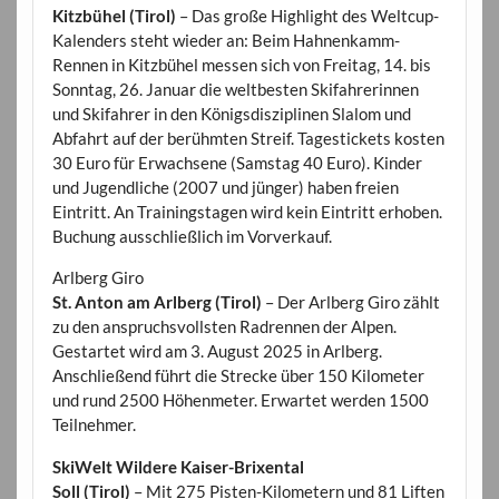
Kitzbühel (Tirol)
– Das große Highlight des Weltcup-
Kalenders steht wieder an: Beim Hahnenkamm-
Rennen in Kitzbühel messen sich von Freitag, 14. bis
Sonntag, 26. Januar die weltbesten Skifahrerinnen
und Skifahrer in den Königsdisziplinen Slalom und
Abfahrt auf der berühmten Streif. Tagestickets kosten
30 Euro für Erwachsene (Samstag 40 Euro). Kinder
und Jugendliche (2007 und jünger) haben freien
Eintritt. An Trainingstagen wird kein Eintritt erhoben.
Buchung ausschließlich im Vorverkauf.
Arlberg Giro
St. Anton am Arlberg (Tirol)
– Der Arlberg Giro zählt
zu den anspruchsvollsten Radrennen der Alpen.
Gestartet wird am 3. August 2025 in Arlberg.
Anschließend führt die Strecke über 150 Kilometer
und rund 2500 Höhenmeter. Erwartet werden 1500
Teilnehmer.
SkiWelt Wildere Kaiser-Brixental
Soll (Tirol)
– Mit 275 Pisten-Kilometern und 81 Liften