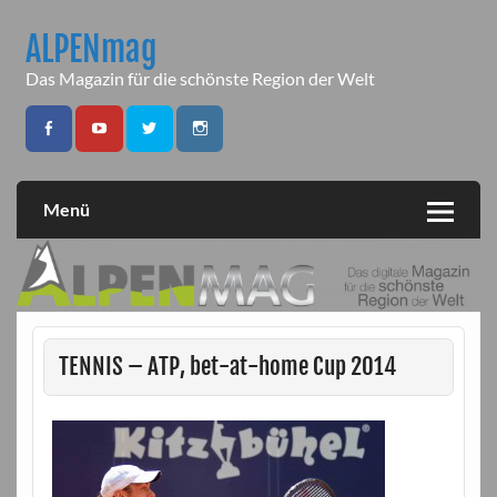
Skip
to
ALPENmag
content
Das Magazin für die schönste Region der Welt
Menü
TENNIS – ATP, bet-at-home Cup 2014