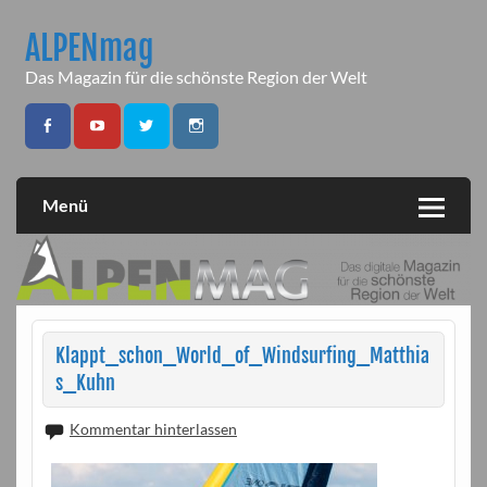
Skip
to
ALPENmag
content
Das Magazin für die schönste Region der Welt
Menü
Klappt_schon_World_of_Windsurfing_Matthia
s_Kuhn
Kommentar hinterlassen