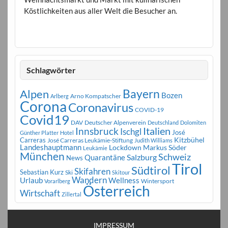
Köstlichkeiten aus aller Welt die Besucher an.
Schlagwörter
Bayern
Alpen
Bozen
Arno Kompatscher
Arlberg
Corona
Coronavirus
COVID-19
Covid19
DAV
Deutscher Alpenverein
Deutschland
Dolomiten
Innsbruck
Italien
Ischgl
José
Günther Platter
Hotel
Carreras
Kitzbühel
José Carreras Leukämie-Stiftung
Judith Williams
Landeshauptmann
Markus Söder
Lockdown
Leukämie
München
Schweiz
Salzburg
Quarantäne
News
Tirol
Südtirol
Skifahren
Sebastian Kurz
Ski
Skitour
Wandern
Urlaub
Wellness
Wintersport
Vorarlberg
Österreich
Wirtschaft
Zillertal
IMPRESSUM