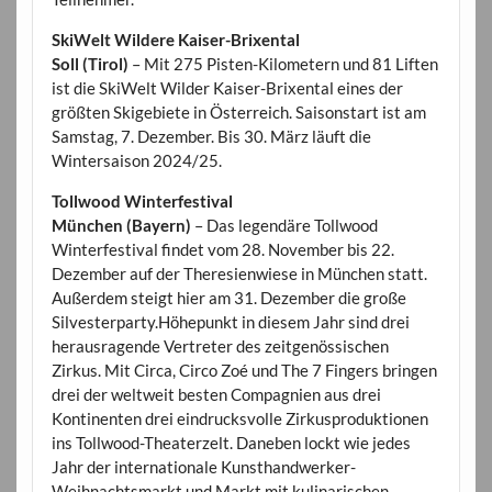
SkiWelt Wildere Kaiser-Brixental
Soll (Tirol)
– Mit 275 Pisten-Kilometern und 81 Liften
ist die SkiWelt Wilder Kaiser-Brixental eines der
größten Skigebiete in Österreich. Saisonstart ist am
Samstag, 7. Dezember. Bis 30. März läuft die
Wintersaison 2024/25.
Tollwood Winterfestival
München (Bayern)
– Das legendäre Tollwood
Winterfestival findet vom 28. November bis 22.
Dezember auf der Theresienwiese in München statt.
Außerdem steigt hier am 31. Dezember die große
Silvesterparty.Höhepunkt in diesem Jahr sind drei
herausragende Vertreter des zeitgenössischen
Zirkus. Mit Circa, Circo Zoé und The 7 Fingers bringen
drei der weltweit besten Compagnien aus drei
Kontinenten drei eindrucksvolle Zirkusproduktionen
ins Tollwood-Theaterzelt. Daneben lockt wie jedes
Jahr der internationale Kunsthandwerker-
Weihnachtsmarkt und Markt mit kulinarischen