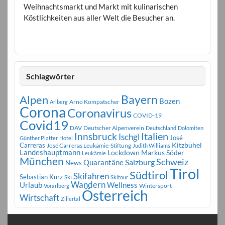
Weihnachtsmarkt und Markt mit kulinarischen
Köstlichkeiten aus aller Welt die Besucher an.
Schlagwörter
Bayern
Alpen
Bozen
Arno Kompatscher
Arlberg
Corona
Coronavirus
COVID-19
Covid19
DAV
Deutscher Alpenverein
Deutschland
Dolomiten
Innsbruck
Italien
Ischgl
José
Günther Platter
Hotel
Carreras
Kitzbühel
José Carreras Leukämie-Stiftung
Judith Williams
Landeshauptmann
Markus Söder
Lockdown
Leukämie
München
Schweiz
Salzburg
Quarantäne
News
Tirol
Südtirol
Skifahren
Sebastian Kurz
Ski
Skitour
Wandern
Urlaub
Wellness
Wintersport
Vorarlberg
Österreich
Wirtschaft
Zillertal