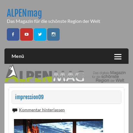
Skip
to
ALPENmag
content
Das Magazin für die schönste Region der Welt
Menü
impression09
Kommentar hinterlassen