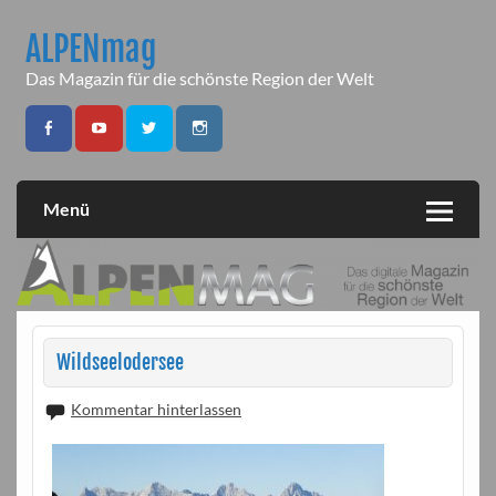
Skip
to
ALPENmag
content
Das Magazin für die schönste Region der Welt
Menü
Wildseelodersee
Kommentar hinterlassen