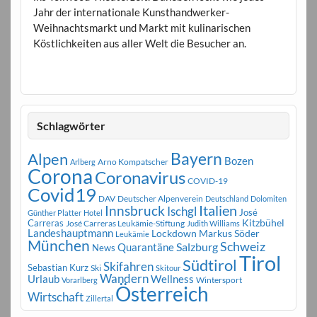
Jahr der internationale Kunsthandwerker-
Weihnachtsmarkt und Markt mit kulinarischen
Köstlichkeiten aus aller Welt die Besucher an.
Schlagwörter
Bayern
Alpen
Bozen
Arno Kompatscher
Arlberg
Corona
Coronavirus
COVID-19
Covid19
DAV
Deutscher Alpenverein
Deutschland
Dolomiten
Innsbruck
Italien
Ischgl
José
Günther Platter
Hotel
Carreras
Kitzbühel
José Carreras Leukämie-Stiftung
Judith Williams
Landeshauptmann
Markus Söder
Lockdown
Leukämie
München
Schweiz
Salzburg
Quarantäne
News
Tirol
Südtirol
Skifahren
Sebastian Kurz
Ski
Skitour
Wandern
Urlaub
Wellness
Wintersport
Vorarlberg
Österreich
Wirtschaft
Zillertal