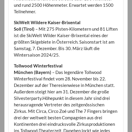
und rund 2500 Höhenmeter. Erwartet werden 1500
Teilnehmer.
SkiWelt Wildere Kaiser-Brixental
Soll (Tirol)
– Mit 275 Pisten-Kilometern und 81 Liften
ist die SkiWelt Wilder Kaiser-Brixental eines der
größten Skigebiete in Österreich. Saisonstart ist am
Samstag, 7. Dezember. Bis 30. März läuft die
Wintersaison 2024/25.
Tollwood Winterfestival
München (Bayern)
– Das legendäre Tollwood
Winterfestival findet vom 28. November bis 22.
Dezember auf der Theresienwiese in München statt.
Außerdem steigt hier am 31. Dezember die große
Silvesterparty.Höhepunkt in diesem Jahr sind drei
herausragende Vertreter des zeitgenössischen
Zirkus. Mit Circa, Circo Zoé und The 7 Fingers bringen
drei der weltweit besten Compagnien aus drei
Kontinenten drei eindrucksvolle Zirkusproduktionen
ins Tollwood-Theaterzelt. Daneben lockt wie jedes