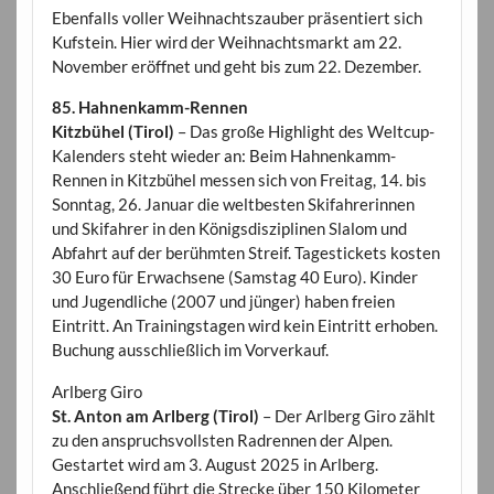
Ebenfalls voller Weihnachtszauber präsentiert sich
Kufstein. Hier wird der Weihnachtsmarkt am 22.
November eröffnet und geht bis zum 22. Dezember.
85. Hahnenkamm-Rennen
Kitzbühel (Tirol)
– Das große Highlight des Weltcup-
Kalenders steht wieder an: Beim Hahnenkamm-
Rennen in Kitzbühel messen sich von Freitag, 14. bis
Sonntag, 26. Januar die weltbesten Skifahrerinnen
und Skifahrer in den Königsdisziplinen Slalom und
Abfahrt auf der berühmten Streif. Tagestickets kosten
30 Euro für Erwachsene (Samstag 40 Euro). Kinder
und Jugendliche (2007 und jünger) haben freien
Eintritt. An Trainingstagen wird kein Eintritt erhoben.
Buchung ausschließlich im Vorverkauf.
Arlberg Giro
St. Anton am Arlberg (Tirol)
– Der Arlberg Giro zählt
zu den anspruchsvollsten Radrennen der Alpen.
Gestartet wird am 3. August 2025 in Arlberg.
Anschließend führt die Strecke über 150 Kilometer