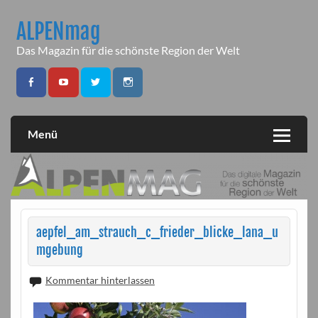
Skip
to
ALPENmag
content
Das Magazin für die schönste Region der Welt
Menü
aepfel_am_strauch_c_frieder_blicke_lana_u
mgebung
Kommentar hinterlassen