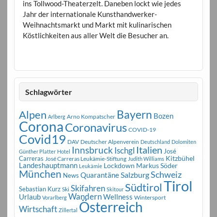
ins Tollwood-Theaterzelt. Daneben lockt wie jedes
Jahr der internationale Kunsthandwerker-
Weihnachtsmarkt und Markt mit kulinarischen
Köstlichkeiten aus aller Welt die Besucher an.
Schlagwörter
Bayern
Alpen
Bozen
Arno Kompatscher
Arlberg
Corona
Coronavirus
COVID-19
Covid19
DAV
Deutscher Alpenverein
Deutschland
Dolomiten
Innsbruck
Italien
Ischgl
José
Günther Platter
Hotel
Carreras
Kitzbühel
José Carreras Leukämie-Stiftung
Judith Williams
Landeshauptmann
Markus Söder
Lockdown
Leukämie
München
Schweiz
Salzburg
Quarantäne
News
Tirol
Südtirol
Skifahren
Sebastian Kurz
Ski
Skitour
Wandern
Urlaub
Wellness
Wintersport
Vorarlberg
Österreich
Wirtschaft
Zillertal