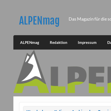
Skip
to
content
ALPENmag
Das Magazin für die s
ALPENmag
Redaktion
Impressum
D