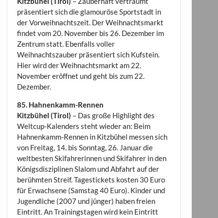
Kitzbühel (Tirol)
– Zauberhaft verträumt
präsentiert sich die glamouröse Sportstadt in
der Vorweihnachtszeit. Der Weihnachtsmarkt
findet vom 20. November bis 26. Dezember im
Zentrum statt. Ebenfalls voller
Weihnachtszauber präsentiert sich Kufstein.
Hier wird der Weihnachtsmarkt am 22.
November eröffnet und geht bis zum 22.
Dezember.
85. Hahnenkamm-Rennen
Kitzbühel (Tirol)
– Das große Highlight des
Weltcup-Kalenders steht wieder an: Beim
Hahnenkamm-Rennen in Kitzbühel messen sich
von Freitag, 14. bis Sonntag, 26. Januar die
weltbesten Skifahrerinnen und Skifahrer in den
Königsdisziplinen Slalom und Abfahrt auf der
berühmten Streif. Tagestickets kosten 30 Euro
für Erwachsene (Samstag 40 Euro). Kinder und
Jugendliche (2007 und jünger) haben freien
Eintritt. An Trainingstagen wird kein Eintritt