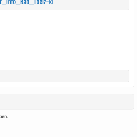
t_Info_Bad_Toelz-kl
ben.