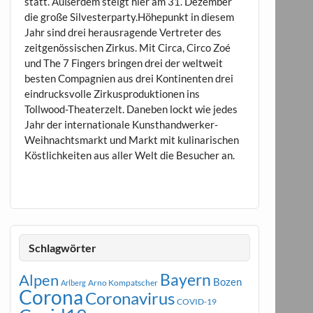
statt. Außerdem steigt hier am 31. Dezember
die große Silvesterparty.Höhepunkt in diesem
Jahr sind drei herausragende Vertreter des
zeitgenössischen Zirkus. Mit Circa, Circo Zoé
und The 7 Fingers bringen drei der weltweit
besten Compagnien aus drei Kontinenten drei
eindrucksvolle Zirkusproduktionen ins
Tollwood-Theaterzelt. Daneben lockt wie jedes
Jahr der internationale Kunsthandwerker-
Weihnachtsmarkt und Markt mit kulinarischen
Köstlichkeiten aus aller Welt die Besucher an.
Schlagwörter
Bayern
Alpen
Bozen
Arno Kompatscher
Arlberg
Corona
Coronavirus
COVID-19