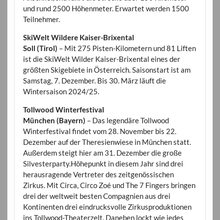
und rund 2500 Höhenmeter. Erwartet werden 1500
Teilnehmer.
SkiWelt Wildere Kaiser-Brixental
Soll (Tirol)
– Mit 275 Pisten-Kilometern und 81 Liften
ist die SkiWelt Wilder Kaiser-Brixental eines der
größten Skigebiete in Österreich. Saisonstart ist am
Samstag, 7. Dezember. Bis 30. März läuft die
Wintersaison 2024/25.
Tollwood Winterfestival
München (Bayern)
– Das legendäre Tollwood
Winterfestival findet vom 28. November bis 22.
Dezember auf der Theresienwiese in München statt.
Außerdem steigt hier am 31. Dezember die große
Silvesterparty.Höhepunkt in diesem Jahr sind drei
herausragende Vertreter des zeitgenössischen
Zirkus. Mit Circa, Circo Zoé und The 7 Fingers bringen
drei der weltweit besten Compagnien aus drei
Kontinenten drei eindrucksvolle Zirkusproduktionen
ins Tollwood-Theaterzelt. Daneben lockt wie jedes