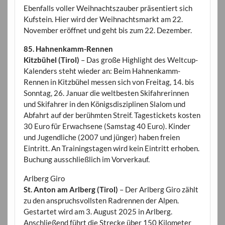
Ebenfalls voller Weihnachtszauber präsentiert sich
Kufstein. Hier wird der Weihnachtsmarkt am 22.
November eröffnet und geht bis zum 22. Dezember.
85. Hahnenkamm-Rennen
Kitzbühel (Tirol)
– Das große Highlight des Weltcup-
Kalenders steht wieder an: Beim Hahnenkamm-
Rennen in Kitzbühel messen sich von Freitag, 14. bis
Sonntag, 26. Januar die weltbesten Skifahrerinnen
und Skifahrer in den Königsdisziplinen Slalom und
Abfahrt auf der berühmten Streif. Tagestickets kosten
30 Euro für Erwachsene (Samstag 40 Euro). Kinder
und Jugendliche (2007 und jünger) haben freien
Eintritt. An Trainingstagen wird kein Eintritt erhoben.
Buchung ausschließlich im Vorverkauf.
Arlberg Giro
St. Anton am Arlberg (Tirol)
– Der Arlberg Giro zählt
zu den anspruchsvollsten Radrennen der Alpen.
Gestartet wird am 3. August 2025 in Arlberg.
Anschließend führt die Strecke über 150 Kilometer