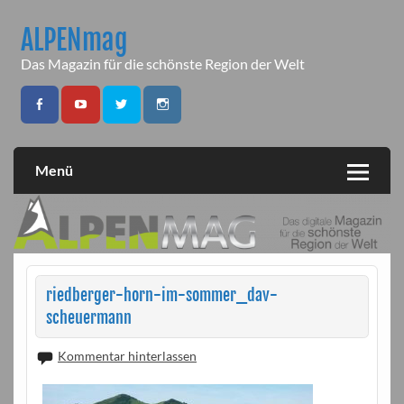
Skip
to
ALPENmag
content
Das Magazin für die schönste Region der Welt
Menü
riedberger-horn-im-sommer_dav-
scheuermann
Kommentar hinterlassen