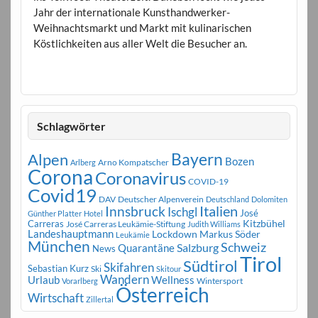
Jahr der internationale Kunsthandwerker-
Weihnachtsmarkt und Markt mit kulinarischen
Köstlichkeiten aus aller Welt die Besucher an.
Schlagwörter
Bayern
Alpen
Bozen
Arno Kompatscher
Arlberg
Corona
Coronavirus
COVID-19
Covid19
DAV
Deutscher Alpenverein
Deutschland
Dolomiten
Innsbruck
Italien
Ischgl
José
Günther Platter
Hotel
Carreras
Kitzbühel
José Carreras Leukämie-Stiftung
Judith Williams
Landeshauptmann
Markus Söder
Lockdown
Leukämie
München
Schweiz
Salzburg
Quarantäne
News
Tirol
Südtirol
Skifahren
Sebastian Kurz
Ski
Skitour
Wandern
Urlaub
Wellness
Wintersport
Vorarlberg
Österreich
Wirtschaft
Zillertal