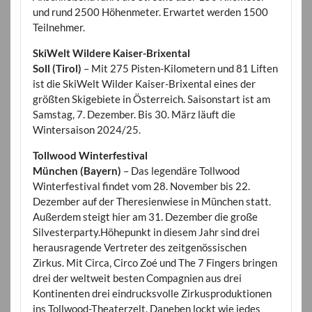
und rund 2500 Höhenmeter. Erwartet werden 1500
Teilnehmer.
SkiWelt Wildere Kaiser-Brixental
Soll (Tirol)
– Mit 275 Pisten-Kilometern und 81 Liften
ist die SkiWelt Wilder Kaiser-Brixental eines der
größten Skigebiete in Österreich. Saisonstart ist am
Samstag, 7. Dezember. Bis 30. März läuft die
Wintersaison 2024/25.
Tollwood Winterfestival
München (Bayern)
– Das legendäre Tollwood
Winterfestival findet vom 28. November bis 22.
Dezember auf der Theresienwiese in München statt.
Außerdem steigt hier am 31. Dezember die große
Silvesterparty.Höhepunkt in diesem Jahr sind drei
herausragende Vertreter des zeitgenössischen
Zirkus. Mit Circa, Circo Zoé und The 7 Fingers bringen
drei der weltweit besten Compagnien aus drei
Kontinenten drei eindrucksvolle Zirkusproduktionen
ins Tollwood-Theaterzelt. Daneben lockt wie jedes