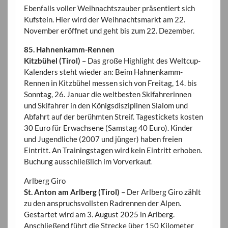
Ebenfalls voller Weihnachtszauber präsentiert sich
Kufstein. Hier wird der Weihnachtsmarkt am 22.
November eröffnet und geht bis zum 22. Dezember.
85. Hahnenkamm-Rennen
Kitzbühel (Tirol)
– Das große Highlight des Weltcup-
Kalenders steht wieder an: Beim Hahnenkamm-
Rennen in Kitzbühel messen sich von Freitag, 14. bis
Sonntag, 26. Januar die weltbesten Skifahrerinnen
und Skifahrer in den Königsdisziplinen Slalom und
Abfahrt auf der berühmten Streif. Tagestickets kosten
30 Euro für Erwachsene (Samstag 40 Euro). Kinder
und Jugendliche (2007 und jünger) haben freien
Eintritt. An Trainingstagen wird kein Eintritt erhoben.
Buchung ausschließlich im Vorverkauf.
Arlberg Giro
St. Anton am Arlberg (Tirol)
– Der Arlberg Giro zählt
zu den anspruchsvollsten Radrennen der Alpen.
Gestartet wird am 3. August 2025 in Arlberg.
Anschließend führt die Strecke über 150 Kilometer