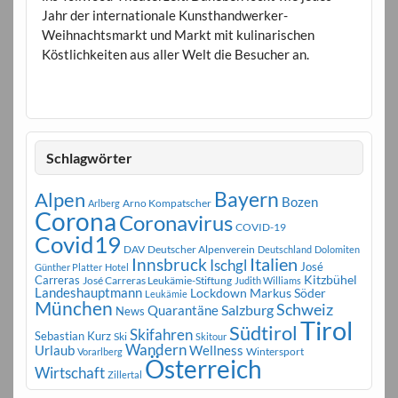
Jahr der internationale Kunsthandwerker-
Weihnachtsmarkt und Markt mit kulinarischen
Köstlichkeiten aus aller Welt die Besucher an.
Schlagwörter
Bayern
Alpen
Bozen
Arno Kompatscher
Arlberg
Corona
Coronavirus
COVID-19
Covid19
DAV
Deutscher Alpenverein
Deutschland
Dolomiten
Innsbruck
Italien
Ischgl
José
Günther Platter
Hotel
Carreras
Kitzbühel
José Carreras Leukämie-Stiftung
Judith Williams
Landeshauptmann
Markus Söder
Lockdown
Leukämie
München
Schweiz
Salzburg
Quarantäne
News
Tirol
Südtirol
Skifahren
Sebastian Kurz
Ski
Skitour
Wandern
Urlaub
Wellness
Wintersport
Vorarlberg
Österreich
Wirtschaft
Zillertal