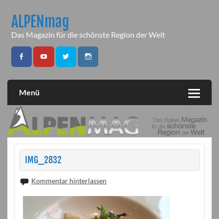
Skip
to
ALPENmag
content
Das Magazin für die schönste Region der Welt
Menü
IMG_2832
Kommentar hinterlassen