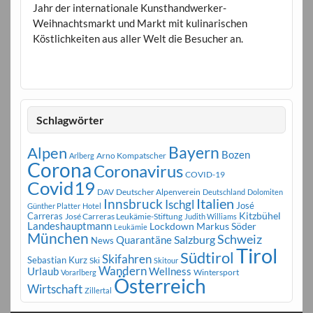
Jahr der internationale Kunsthandwerker-
Weihnachtsmarkt und Markt mit kulinarischen
Köstlichkeiten aus aller Welt die Besucher an.
Schlagwörter
Bayern
Alpen
Bozen
Arno Kompatscher
Arlberg
Corona
Coronavirus
COVID-19
Covid19
DAV
Deutscher Alpenverein
Deutschland
Dolomiten
Innsbruck
Italien
Ischgl
José
Günther Platter
Hotel
Carreras
Kitzbühel
José Carreras Leukämie-Stiftung
Judith Williams
Landeshauptmann
Markus Söder
Lockdown
Leukämie
München
Schweiz
Salzburg
Quarantäne
News
Tirol
Südtirol
Skifahren
Sebastian Kurz
Ski
Skitour
Wandern
Urlaub
Wellness
Wintersport
Vorarlberg
Österreich
Wirtschaft
Zillertal