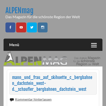
Skip
to
ALPENmag
content
Das Magazin für die schönste Region der Welt
Menü
mann_und_frau_auf_skihuette_c_bergbahne
n_dachstein_west-
d._schaufler_bergbahnen_dachstein_west
Kommentar hinterlassen