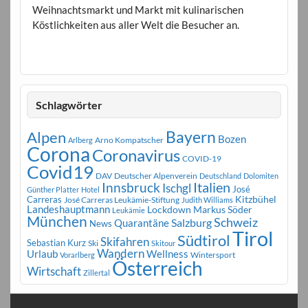
Weihnachtsmarkt und Markt mit kulinarischen
Köstlichkeiten aus aller Welt die Besucher an.
Schlagwörter
Bayern
Alpen
Bozen
Arno Kompatscher
Arlberg
Corona
Coronavirus
COVID-19
Covid19
DAV
Deutscher Alpenverein
Deutschland
Dolomiten
Innsbruck
Italien
Ischgl
José
Günther Platter
Hotel
Carreras
Kitzbühel
José Carreras Leukämie-Stiftung
Judith Williams
Landeshauptmann
Markus Söder
Lockdown
Leukämie
München
Schweiz
Salzburg
Quarantäne
News
Tirol
Südtirol
Skifahren
Sebastian Kurz
Ski
Skitour
Wandern
Urlaub
Wellness
Wintersport
Vorarlberg
Österreich
Wirtschaft
Zillertal