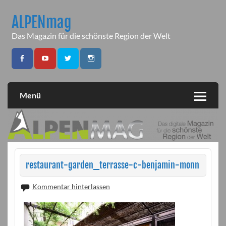
Skip
to
ALPENmag
content
Das Magazin für die schönste Region der Welt
Menü
restaurant-garden_terrasse-c-benjamin-monn
Kommentar hinterlassen