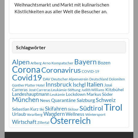
Weihnachtsmarkt und Markt mit kulinarischen
Köstlichkeiten aus aller Welt die Besucher an.
Schlagwörter
Bayern
Alpen
Bozen
Arno Kompatscher
Arlberg
Corona
Coronavirus
COVID-19
Covid19
DAV
Deutscher Alpenverein
Deutschland
Dolomiten
Innsbruck
Italien
Ischgl
José
Günther Platter
Hotel
Carreras
Kitzbühel
José Carreras Leukämie-Stiftung
Judith Williams
Landeshauptmann
Markus Söder
Lockdown
Leukämie
München
Schweiz
Salzburg
Quarantäne
News
Tirol
Südtirol
Skifahren
Sebastian Kurz
Ski
Skitour
Wandern
Urlaub
Wellness
Wintersport
Vorarlberg
Österreich
Wirtschaft
Zillertal