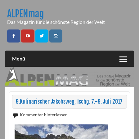
Skip
to
ALPENmag
content
Das Magazin für die schönste Region der Welt
Menü
9.Kulinarischer Jakobsweg, Ischg. 7.-9. Juli 2017
Kommentar hinterlassen