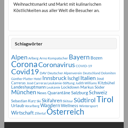
Weihnachtsmarkt und Markt mit kulinarischen
Köstlichkeiten aus aller Welt die Besucher an.
Schlagwörter
Bayern
Alpen
Bozen
Arno Kompatscher
Arlberg
Corona
Coronavirus
COVID-19
Covid19
DAV
Deutscher Alpenverein
Deutschland
Dolomiten
Innsbruck
Italien
Ischgl
José
Günther Platter
Hotel
Carreras
Kitzbühel
José Carreras Leukämie-Stiftung
Judith Williams
Landeshauptmann
Markus Söder
Lockdown
Leukämie
München
Schweiz
Salzburg
Quarantäne
News
Tirol
Südtirol
Skifahren
Sebastian Kurz
Ski
Skitour
Wandern
Urlaub
Wellness
Wintersport
Vorarlberg
Österreich
Wirtschaft
Zillertal