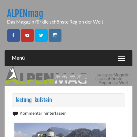
Skip
to
ALPENmag
content
Das Magazin für die schönste Region der Welt
Menü
festung-kufstein
Kommentar hinterlassen