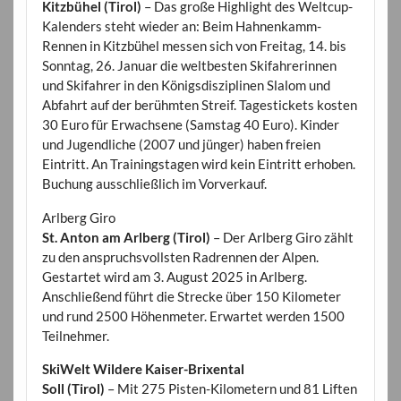
Kitzbühel (Tirol)
– Das große Highlight des Weltcup-
Kalenders steht wieder an: Beim Hahnenkamm-
Rennen in Kitzbühel messen sich von Freitag, 14. bis
Sonntag, 26. Januar die weltbesten Skifahrerinnen
und Skifahrer in den Königsdisziplinen Slalom und
Abfahrt auf der berühmten Streif. Tagestickets kosten
30 Euro für Erwachsene (Samstag 40 Euro). Kinder
und Jugendliche (2007 und jünger) haben freien
Eintritt. An Trainingstagen wird kein Eintritt erhoben.
Buchung ausschließlich im Vorverkauf.
Arlberg Giro
St. Anton am Arlberg (Tirol)
– Der Arlberg Giro zählt
zu den anspruchsvollsten Radrennen der Alpen.
Gestartet wird am 3. August 2025 in Arlberg.
Anschließend führt die Strecke über 150 Kilometer
und rund 2500 Höhenmeter. Erwartet werden 1500
Teilnehmer.
SkiWelt Wildere Kaiser-Brixental
Soll (Tirol)
– Mit 275 Pisten-Kilometern und 81 Liften