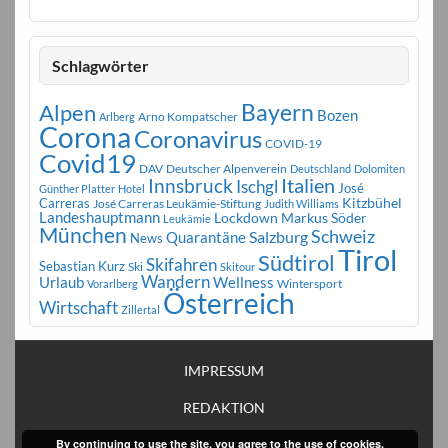
Schlagwörter
Bayern
Alpen
Bozen
Arno Kompatscher
Arlberg
Corona
Coronavirus
COVID-19
Covid19
DAV
Deutscher Alpenverein
Deutschland
Dolomiten
Innsbruck
Italien
Ischgl
José
Günther Platter
Hotel
Carreras
Kitzbühel
José Carreras Leukämie-Stiftung
Judith Williams
Landeshauptmann
Markus Söder
Lockdown
Leukämie
München
Schweiz
Salzburg
Quarantäne
News
Tirol
Südtirol
Skifahren
Sebastian Kurz
Ski
Skitour
Wandern
Urlaub
Wellness
Wintersport
Vorarlberg
Österreich
Wirtschaft
Zillertal
IMPRESSUM
REDAKTION
By continuing to use the site, you agree to the use of cookies.