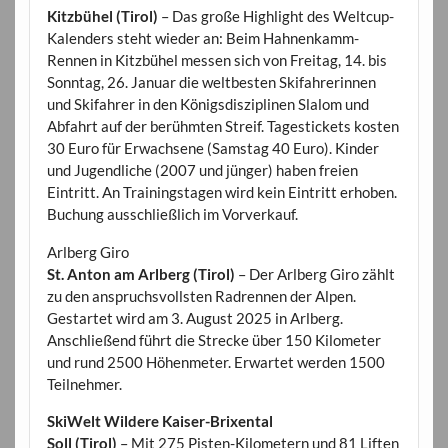
Kitzbühel (Tirol)
– Das große Highlight des Weltcup-
Kalenders steht wieder an: Beim Hahnenkamm-
Rennen in Kitzbühel messen sich von Freitag, 14. bis
Sonntag, 26. Januar die weltbesten Skifahrerinnen
und Skifahrer in den Königsdisziplinen Slalom und
Abfahrt auf der berühmten Streif. Tagestickets kosten
30 Euro für Erwachsene (Samstag 40 Euro). Kinder
und Jugendliche (2007 und jünger) haben freien
Eintritt. An Trainingstagen wird kein Eintritt erhoben.
Buchung ausschließlich im Vorverkauf.
Arlberg Giro
St. Anton am Arlberg (Tirol)
– Der Arlberg Giro zählt
zu den anspruchsvollsten Radrennen der Alpen.
Gestartet wird am 3. August 2025 in Arlberg.
Anschließend führt die Strecke über 150 Kilometer
und rund 2500 Höhenmeter. Erwartet werden 1500
Teilnehmer.
SkiWelt Wildere Kaiser-Brixental
Soll (Tirol)
– Mit 275 Pisten-Kilometern und 81 Liften