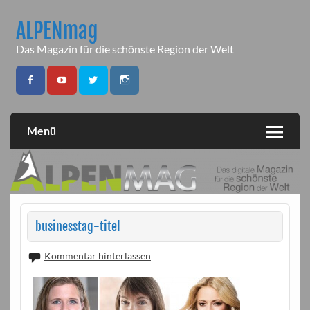
Skip
to
ALPENmag
content
Das Magazin für die schönste Region der Welt
Menü
businesstag-titel
Kommentar hinterlassen