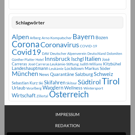
Schlagwörter
Bayern
Alpen
Bozen
Arno Kompatscher
Arlberg
Corona
Coronavirus
COVID-19
Covid19
DAV
Deutscher Alpenverein
Deutschland
Dolomiten
Innsbruck
Italien
Ischgl
José
Günther Platter
Hotel
Carreras
Kitzbühel
José Carreras Leukämie-Stiftung
Judith Williams
Landeshauptmann
Markus Söder
Lockdown
Leukämie
München
Schweiz
Salzburg
Quarantäne
News
Tirol
Südtirol
Skifahren
Sebastian Kurz
Ski
Skitour
Wandern
Urlaub
Wellness
Wintersport
Vorarlberg
Österreich
Wirtschaft
Zillertal
IMPRESSUM
REDAKTION