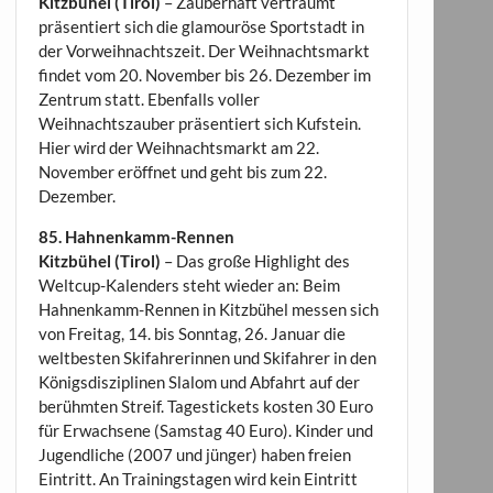
Kitzbühel (Tirol)
– Zauberhaft verträumt
präsentiert sich die glamouröse Sportstadt in
der Vorweihnachtszeit. Der Weihnachtsmarkt
findet vom 20. November bis 26. Dezember im
Zentrum statt. Ebenfalls voller
Weihnachtszauber präsentiert sich Kufstein.
Hier wird der Weihnachtsmarkt am 22.
November eröffnet und geht bis zum 22.
Dezember.
85. Hahnenkamm-Rennen
Kitzbühel (Tirol)
– Das große Highlight des
Weltcup-Kalenders steht wieder an: Beim
Hahnenkamm-Rennen in Kitzbühel messen sich
von Freitag, 14. bis Sonntag, 26. Januar die
weltbesten Skifahrerinnen und Skifahrer in den
Königsdisziplinen Slalom und Abfahrt auf der
berühmten Streif. Tagestickets kosten 30 Euro
für Erwachsene (Samstag 40 Euro). Kinder und
Jugendliche (2007 und jünger) haben freien
Eintritt. An Trainingstagen wird kein Eintritt