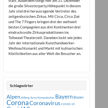
statt. Außerdem steigt hier am 31. Dezember
die große Silvesterparty.Höhepunkt in diesem
Jahr sind drei herausragende Vertreter des
zeitgenössischen Zirkus. Mit Circa, Circo Zoé
und The 7 Fingers bringen drei der weltweit
besten Compagnien aus drei Kontinenten drei
eindrucksvolle Zirkusproduktionen ins
Tollwood-Theaterzelt. Daneben lockt wie jedes
Jahr der internationale Kunsthandwerker-
Weihnachtsmarkt und Markt mit kulinarischen
Köstlichkeiten aus aller Welt die Besucher an.
Schlagwörter
Bayern
Alpen
Bozen
Arno Kompatscher
Arlberg
Corona
Coronavirus
COVID-19