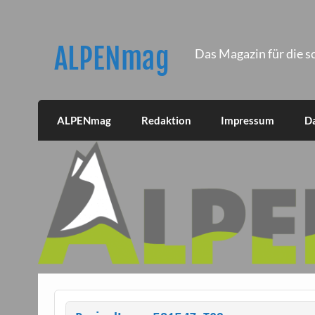
Skip
to
content
ALPENmag
Das Magazin für die s
ALPENmag
Redaktion
Impressum
D