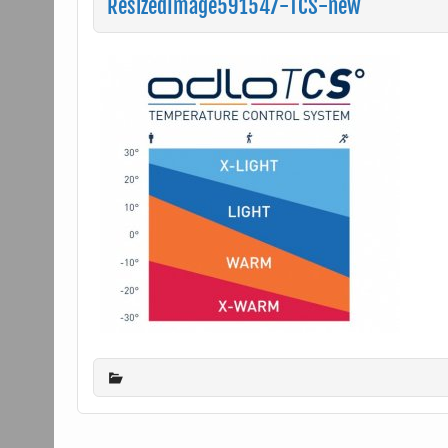
ResizedImage591547-TCS-new