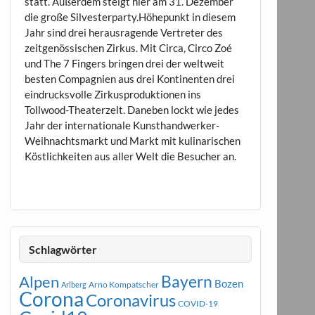
statt. Außerdem steigt hier am 31. Dezember
die große Silvesterparty.Höhepunkt in diesem
Jahr sind drei herausragende Vertreter des
zeitgenössischen Zirkus. Mit Circa, Circo Zoé
und The 7 Fingers bringen drei der weltweit
besten Compagnien aus drei Kontinenten drei
eindrucksvolle Zirkusproduktionen ins
Tollwood-Theaterzelt. Daneben lockt wie jedes
Jahr der internationale Kunsthandwerker-
Weihnachtsmarkt und Markt mit kulinarischen
Köstlichkeiten aus aller Welt die Besucher an.
Schlagwörter
Bayern
Alpen
Bozen
Arno Kompatscher
Arlberg
Corona
Coronavirus
COVID-19