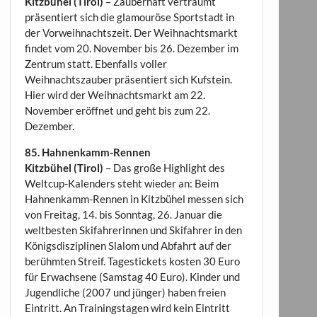
Kitzbühel (Tirol)
– Zauberhaft verträumt
präsentiert sich die glamouröse Sportstadt in
der Vorweihnachtszeit. Der Weihnachtsmarkt
findet vom 20. November bis 26. Dezember im
Zentrum statt. Ebenfalls voller
Weihnachtszauber präsentiert sich Kufstein.
Hier wird der Weihnachtsmarkt am 22.
November eröffnet und geht bis zum 22.
Dezember.
85. Hahnenkamm-Rennen
Kitzbühel (Tirol)
– Das große Highlight des
Weltcup-Kalenders steht wieder an: Beim
Hahnenkamm-Rennen in Kitzbühel messen sich
von Freitag, 14. bis Sonntag, 26. Januar die
weltbesten Skifahrerinnen und Skifahrer in den
Königsdisziplinen Slalom und Abfahrt auf der
berühmten Streif. Tagestickets kosten 30 Euro
für Erwachsene (Samstag 40 Euro). Kinder und
Jugendliche (2007 und jünger) haben freien
Eintritt. An Trainingstagen wird kein Eintritt