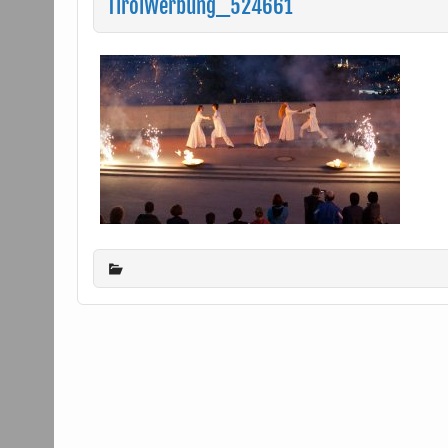
TirolWerbung_524661