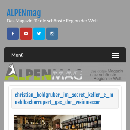
Skip
to
ALPENmag
content
Das Magazin für die schönste Region der Welt
Menü
christian_kohlgruber_im_secret_keller_c_m
uehlbacherrupert_gas_der_weinmesser