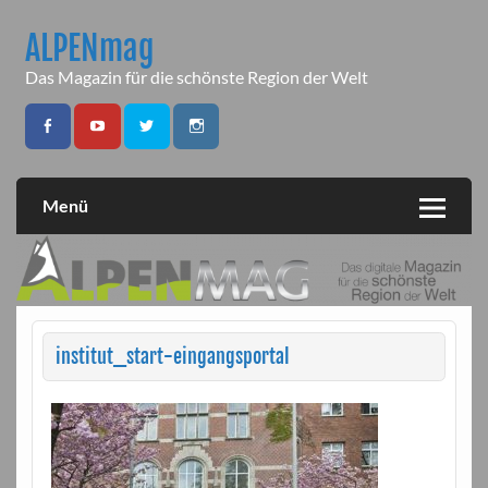
Skip
to
ALPENmag
content
Das Magazin für die schönste Region der Welt
Menü
institut_start-eingangsportal