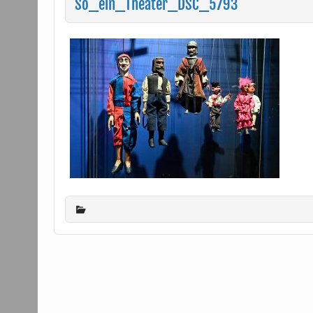
So_ein_Theater_DSC_5793