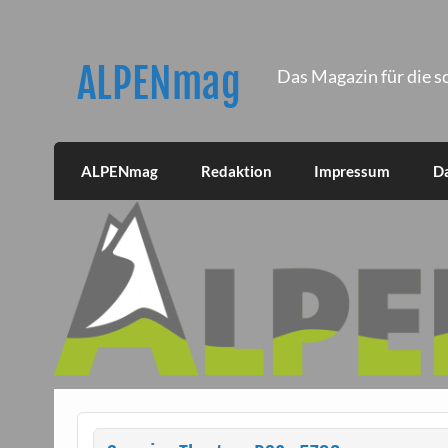
Skip
to
content
ALPENmag
Das Magazin für die s
ALPENmag
Redaktion
Impressum
D