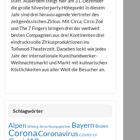
statt. Außerdem steigt hier am 31. Dezember
die große Silvesterparty.Höhepunkt in diesem
Jahr sind drei herausragende Vertreter des
zeitgenössischen Zirkus. Mit Circa, Circo Zoé
und The 7 Fingers bringen drei der weltweit
besten Compagnien aus drei Kontinenten drei
eindrucksvolle Zirkusproduktionen ins
Tollwood-Theaterzelt. Daneben lockt wie jedes
Jahr der internationale Kunsthandwerker-
Weihnachtsmarkt und Markt mit kulinarischen
Köstlichkeiten aus aller Welt die Besucher an.
Schlagwörter
Bayern
Alpen
Bozen
Arno Kompatscher
Arlberg
Corona
Coronavirus
COVID-19