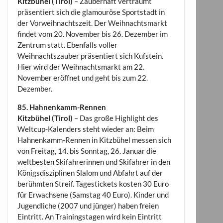
Kitzbühel (Tirol)
– Zauberhaft verträumt
präsentiert sich die glamouröse Sportstadt in
der Vorweihnachtszeit. Der Weihnachtsmarkt
findet vom 20. November bis 26. Dezember im
Zentrum statt. Ebenfalls voller
Weihnachtszauber präsentiert sich Kufstein.
Hier wird der Weihnachtsmarkt am 22.
November eröffnet und geht bis zum 22.
Dezember.
85. Hahnenkamm-Rennen
Kitzbühel (Tirol)
– Das große Highlight des
Weltcup-Kalenders steht wieder an: Beim
Hahnenkamm-Rennen in Kitzbühel messen sich
von Freitag, 14. bis Sonntag, 26. Januar die
weltbesten Skifahrerinnen und Skifahrer in den
Königsdisziplinen Slalom und Abfahrt auf der
berühmten Streif. Tagestickets kosten 30 Euro
für Erwachsene (Samstag 40 Euro). Kinder und
Jugendliche (2007 und jünger) haben freien
Eintritt. An Trainingstagen wird kein Eintritt