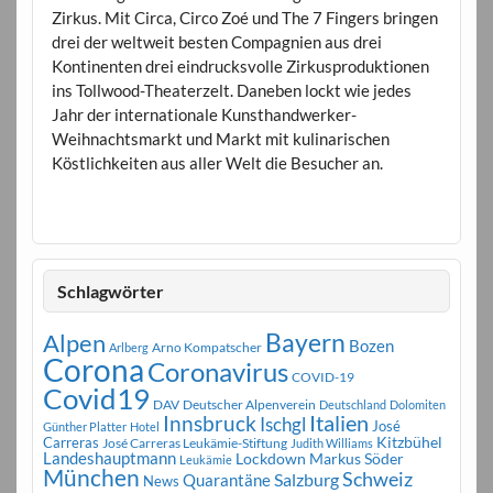
Zirkus. Mit Circa, Circo Zoé und The 7 Fingers bringen
drei der weltweit besten Compagnien aus drei
Kontinenten drei eindrucksvolle Zirkusproduktionen
ins Tollwood-Theaterzelt. Daneben lockt wie jedes
Jahr der internationale Kunsthandwerker-
Weihnachtsmarkt und Markt mit kulinarischen
Köstlichkeiten aus aller Welt die Besucher an.
Schlagwörter
Bayern
Alpen
Bozen
Arno Kompatscher
Arlberg
Corona
Coronavirus
COVID-19
Covid19
DAV
Deutscher Alpenverein
Deutschland
Dolomiten
Innsbruck
Italien
Ischgl
José
Günther Platter
Hotel
Carreras
Kitzbühel
José Carreras Leukämie-Stiftung
Judith Williams
Landeshauptmann
Markus Söder
Lockdown
Leukämie
München
Schweiz
Salzburg
Quarantäne
News