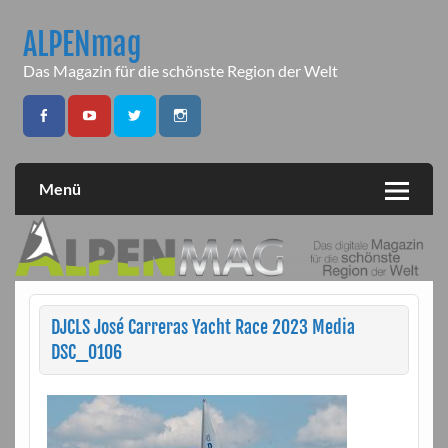
Skip
to
ALPENmag
content
Das Magazin für die schönste Region der Welt
Menü
DJCLS José Carreras Yacht Race 2023 Media
DSC_0106