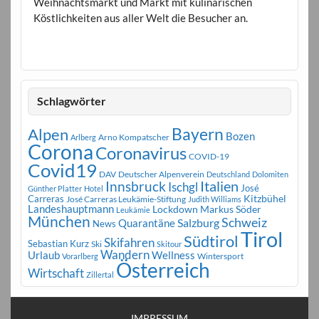
Weihnachtsmarkt und Markt mit kulinarischen
Köstlichkeiten aus aller Welt die Besucher an.
Schlagwörter
Bayern
Alpen
Bozen
Arno Kompatscher
Arlberg
Corona
Coronavirus
COVID-19
Covid19
DAV
Deutscher Alpenverein
Deutschland
Dolomiten
Innsbruck
Italien
Ischgl
José
Günther Platter
Hotel
Carreras
Kitzbühel
José Carreras Leukämie-Stiftung
Judith Williams
Landeshauptmann
Markus Söder
Lockdown
Leukämie
München
Schweiz
Salzburg
Quarantäne
News
Tirol
Südtirol
Skifahren
Sebastian Kurz
Ski
Skitour
Wandern
Urlaub
Wellness
Wintersport
Vorarlberg
Österreich
Wirtschaft
Zillertal
IMPRESSUM