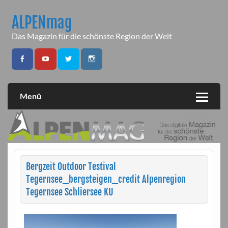
Skip
to
ALPENmag
content
Das Magazin für die schönste Region der Welt
Menü
Bergzeit Outdoor Testival
Tegernsee_bergsteigen_credit Alpenregion
Tegernsee Schliersee KU