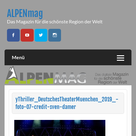
Skip
to
ALPENmag
content
Das Magazin für die schönste Region der Welt
Menü
yThriller_DeutschesTheaterMuenchen_2019_-
foto-07-credit-sven-damer