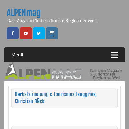
Skip
to
ALPENmag
content
Das Magazin für die schönste Region der Welt
Menü
Herbststimmung c Tourismus Lenggries,
Christian BÑck