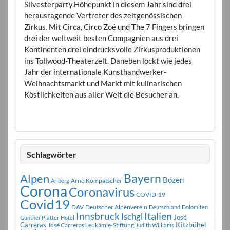
Silvesterparty.Höhepunkt in diesem Jahr sind drei
herausragende Vertreter des zeitgenössischen
Zirkus. Mit Circa, Circo Zoé und The 7 Fingers bringen
drei der weltweit besten Compagnien aus drei
Kontinenten drei eindrucksvolle Zirkusproduktionen
ins Tollwood-Theaterzelt. Daneben lockt wie jedes
Jahr der internationale Kunsthandwerker-
Weihnachtsmarkt und Markt mit kulinarischen
Köstlichkeiten aus aller Welt die Besucher an.
Schlagwörter
Bayern
Alpen
Bozen
Arno Kompatscher
Arlberg
Corona
Coronavirus
COVID-19
Covid19
DAV
Deutscher Alpenverein
Deutschland
Dolomiten
Innsbruck
Italien
Ischgl
José
Günther Platter
Hotel
Carreras
Kitzbühel
José Carreras Leukämie-Stiftung
Judith Williams