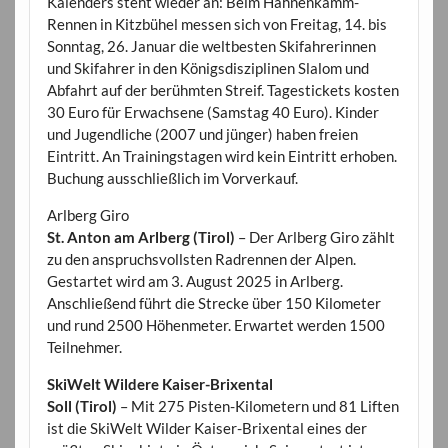
Kalenders steht wieder an: Beim Hahnenkamm-
Rennen in Kitzbühel messen sich von Freitag, 14. bis
Sonntag, 26. Januar die weltbesten Skifahrerinnen
und Skifahrer in den Königsdisziplinen Slalom und
Abfahrt auf der berühmten Streif. Tagestickets kosten
30 Euro für Erwachsene (Samstag 40 Euro). Kinder
und Jugendliche (2007 und jünger) haben freien
Eintritt. An Trainingstagen wird kein Eintritt erhoben.
Buchung ausschließlich im Vorverkauf.
Arlberg Giro
St. Anton am Arlberg (Tirol)
– Der Arlberg Giro zählt
zu den anspruchsvollsten Radrennen der Alpen.
Gestartet wird am 3. August 2025 in Arlberg.
Anschließend führt die Strecke über 150 Kilometer
und rund 2500 Höhenmeter. Erwartet werden 1500
Teilnehmer.
SkiWelt Wildere Kaiser-Brixental
Soll (Tirol)
– Mit 275 Pisten-Kilometern und 81 Liften
ist die SkiWelt Wilder Kaiser-Brixental eines der