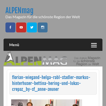
Skip
to
ALPENmag
content
Das Magazin für die schönste Region der Welt
Menü
florian-wiegand-helga-rabl-stadler-markus-
hinterhuser-bettina-hering-und-lukas-
crepaz_by-sf_anne-zeuner