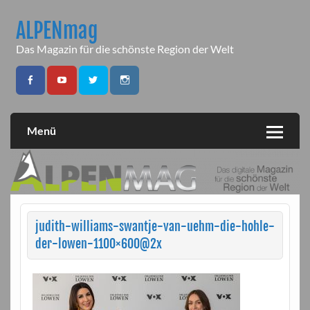
Skip
to
ALPENmag
content
Das Magazin für die schönste Region der Welt
Menü
judith-williams-swantje-van-uehm-die-hohle-
der-lowen-1100×600@2x