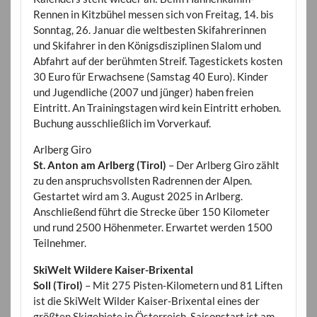
Rennen in Kitzbühel messen sich von Freitag, 14. bis
Sonntag, 26. Januar die weltbesten Skifahrerinnen
und Skifahrer in den Königsdisziplinen Slalom und
Abfahrt auf der berühmten Streif. Tagestickets kosten
30 Euro für Erwachsene (Samstag 40 Euro). Kinder
und Jugendliche (2007 und jünger) haben freien
Eintritt. An Trainingstagen wird kein Eintritt erhoben.
Buchung ausschließlich im Vorverkauf.
Arlberg Giro
St. Anton am Arlberg (Tirol)
– Der Arlberg Giro zählt
zu den anspruchsvollsten Radrennen der Alpen.
Gestartet wird am 3. August 2025 in Arlberg.
Anschließend führt die Strecke über 150 Kilometer
und rund 2500 Höhenmeter. Erwartet werden 1500
Teilnehmer.
SkiWelt Wildere Kaiser-Brixental
Soll (Tirol)
– Mit 275 Pisten-Kilometern und 81 Liften
ist die SkiWelt Wilder Kaiser-Brixental eines der
größten Skigebiete in Österreich. Saisonstart ist am