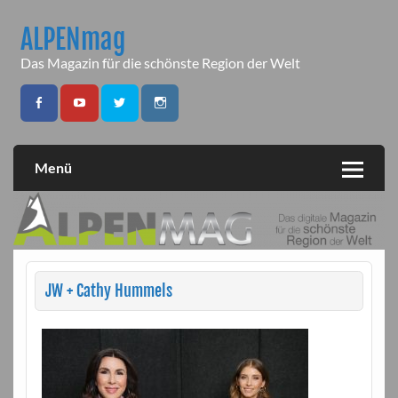
Skip
to
ALPENmag
content
Das Magazin für die schönste Region der Welt
Menü
JW + Cathy Hummels