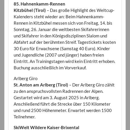
85. Hahnenkamm-Rennen
Kitzbühel (Tirol)
– Das große Highlight des Weltcup-
Kalenders steht wieder an: Beim Hahnenkamm-
Rennen in Kitzbühel messen sich von Freitag, 14. bis
Sonntag, 26. Januar die weltbesten Skifahrerinnen
und Skifahrer in den Königsdisziplinen Slalom und
Abfahrt auf der berühmten Streif. Tagestickets kosten
30 Euro für Erwachsene (Samstag 40 Euro). Kinder
und Jugendliche (2007 und jünger) haben freien
Eintritt. An Trainingstagen wird kein Eintritt erhoben.
Buchung ausschließlich im Vorverkauf.
Arlberg Giro
St. Anton am Arlberg (Tirol)
– Der Arlberg Giro zählt
zu den anspruchsvollsten Radrennen der Alpen.
Gestartet wird am 3. August 2025 in Arlberg.
Anschließend führt die Strecke über 150 Kilometer
und rund 2500 Höhenmeter. Erwartet werden 1500
Teilnehmer.
SkiWelt Wildere Kaiser-Brixental