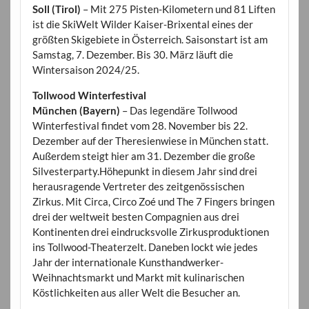
Soll (Tirol)
– Mit 275 Pisten-Kilometern und 81 Liften
ist die SkiWelt Wilder Kaiser-Brixental eines der
größten Skigebiete in Österreich. Saisonstart ist am
Samstag, 7. Dezember. Bis 30. März läuft die
Wintersaison 2024/25.
Tollwood Winterfestival
München (Bayern)
– Das legendäre Tollwood
Winterfestival findet vom 28. November bis 22.
Dezember auf der Theresienwiese in München statt.
Außerdem steigt hier am 31. Dezember die große
Silvesterparty.Höhepunkt in diesem Jahr sind drei
herausragende Vertreter des zeitgenössischen
Zirkus. Mit Circa, Circo Zoé und The 7 Fingers bringen
drei der weltweit besten Compagnien aus drei
Kontinenten drei eindrucksvolle Zirkusproduktionen
ins Tollwood-Theaterzelt. Daneben lockt wie jedes
Jahr der internationale Kunsthandwerker-
Weihnachtsmarkt und Markt mit kulinarischen
Köstlichkeiten aus aller Welt die Besucher an.