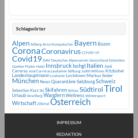
Schlagwörter
Bayern
Alpen
Bozen
Arno Kompatscher
Arlberg
Corona
Coronavirus
COVID-19
Covid19
DAV
Deutscher Alpenverein
Deutschland
Dolomiten
Innsbruck
Italien
Ischgl
José
Günther Platter
Hotel
Carreras
Kitzbühel
José Carreras Leukämie-Stiftung
Judith Williams
Landeshauptmann
Markus Söder
Lockdown
Leukämie
München
Schweiz
Salzburg
Quarantäne
News
Tirol
Südtirol
Skifahren
Sebastian Kurz
Ski
Skitour
Wandern
Urlaub
Wellness
Wintersport
Vorarlberg
Österreich
Wirtschaft
Zillertal
IMPRESSUM
REDAKTION