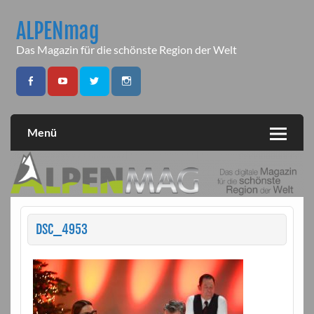
Skip
to
ALPENmag
content
Das Magazin für die schönste Region der Welt
Menü
DSC_4953