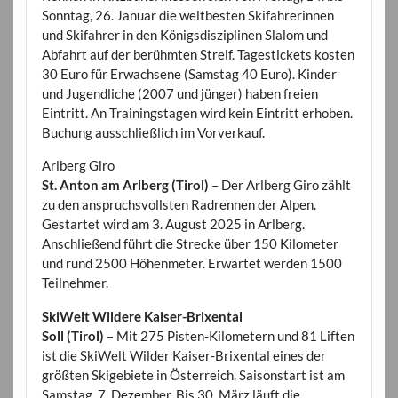
Sonntag, 26. Januar die weltbesten Skifahrerinnen
und Skifahrer in den Königsdisziplinen Slalom und
Abfahrt auf der berühmten Streif. Tagestickets kosten
30 Euro für Erwachsene (Samstag 40 Euro). Kinder
und Jugendliche (2007 und jünger) haben freien
Eintritt. An Trainingstagen wird kein Eintritt erhoben.
Buchung ausschließlich im Vorverkauf.
Arlberg Giro
St. Anton am Arlberg (Tirol)
– Der Arlberg Giro zählt
zu den anspruchsvollsten Radrennen der Alpen.
Gestartet wird am 3. August 2025 in Arlberg.
Anschließend führt die Strecke über 150 Kilometer
und rund 2500 Höhenmeter. Erwartet werden 1500
Teilnehmer.
SkiWelt Wildere Kaiser-Brixental
Soll (Tirol)
– Mit 275 Pisten-Kilometern und 81 Liften
ist die SkiWelt Wilder Kaiser-Brixental eines der
größten Skigebiete in Österreich. Saisonstart ist am
Samstag, 7. Dezember. Bis 30. März läuft die