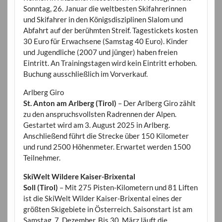
Sonntag, 26. Januar die weltbesten Skifahrerinnen
und Skifahrer in den Königsdisziplinen Slalom und
Abfahrt auf der berühmten Streif. Tagestickets kosten
30 Euro für Erwachsene (Samstag 40 Euro). Kinder
und Jugendliche (2007 und jünger) haben freien
Eintritt. An Trainingstagen wird kein Eintritt erhoben.
Buchung ausschließlich im Vorverkauf.
Arlberg Giro
St. Anton am Arlberg (Tirol)
– Der Arlberg Giro zählt
zu den anspruchsvollsten Radrennen der Alpen.
Gestartet wird am 3. August 2025 in Arlberg.
Anschließend führt die Strecke über 150 Kilometer
und rund 2500 Höhenmeter. Erwartet werden 1500
Teilnehmer.
SkiWelt Wildere Kaiser-Brixental
Soll (Tirol)
– Mit 275 Pisten-Kilometern und 81 Liften
ist die SkiWelt Wilder Kaiser-Brixental eines der
größten Skigebiete in Österreich. Saisonstart ist am
Samstag, 7. Dezember. Bis 30. März läuft die