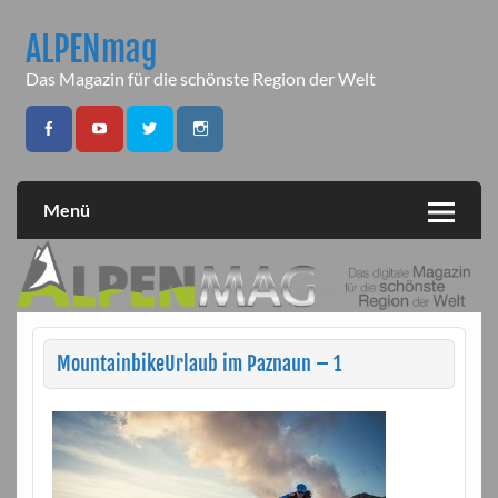
Skip
to
ALPENmag
content
Das Magazin für die schönste Region der Welt
Menü
MountainbikeUrlaub im Paznaun – 1