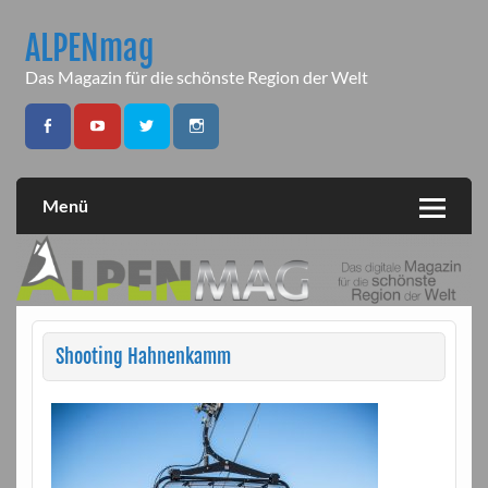
Skip
to
ALPENmag
content
Das Magazin für die schönste Region der Welt
Menü
Shooting Hahnenkamm