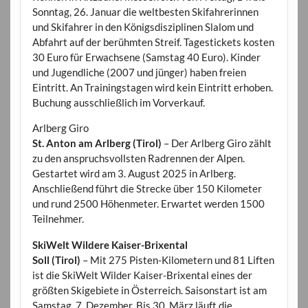
Sonntag, 26. Januar die weltbesten Skifahrerinnen
und Skifahrer in den Königsdisziplinen Slalom und
Abfahrt auf der berühmten Streif. Tagestickets kosten
30 Euro für Erwachsene (Samstag 40 Euro). Kinder
und Jugendliche (2007 und jünger) haben freien
Eintritt. An Trainingstagen wird kein Eintritt erhoben.
Buchung ausschließlich im Vorverkauf.
Arlberg Giro
St. Anton am Arlberg (Tirol)
– Der Arlberg Giro zählt
zu den anspruchsvollsten Radrennen der Alpen.
Gestartet wird am 3. August 2025 in Arlberg.
Anschließend führt die Strecke über 150 Kilometer
und rund 2500 Höhenmeter. Erwartet werden 1500
Teilnehmer.
SkiWelt Wildere Kaiser-Brixental
Soll (Tirol)
– Mit 275 Pisten-Kilometern und 81 Liften
ist die SkiWelt Wilder Kaiser-Brixental eines der
größten Skigebiete in Österreich. Saisonstart ist am
Samstag, 7. Dezember. Bis 30. März läuft die