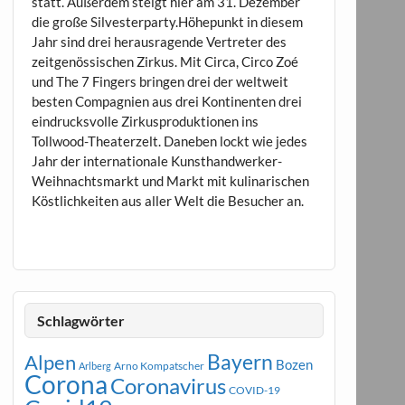
statt. Außerdem steigt hier am 31. Dezember
die große Silvesterparty.Höhepunkt in diesem
Jahr sind drei herausragende Vertreter des
zeitgenössischen Zirkus. Mit Circa, Circo Zoé
und The 7 Fingers bringen drei der weltweit
besten Compagnien aus drei Kontinenten drei
eindrucksvolle Zirkusproduktionen ins
Tollwood-Theaterzelt. Daneben lockt wie jedes
Jahr der internationale Kunsthandwerker-
Weihnachtsmarkt und Markt mit kulinarischen
Köstlichkeiten aus aller Welt die Besucher an.
Schlagwörter
Bayern
Alpen
Bozen
Arno Kompatscher
Arlberg
Corona
Coronavirus
COVID-19