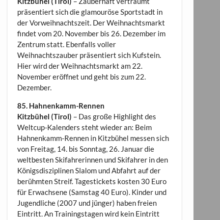
Kitzbühel (Tirol)
– Zauberhaft verträumt
präsentiert sich die glamouröse Sportstadt in
der Vorweihnachtszeit. Der Weihnachtsmarkt
findet vom 20. November bis 26. Dezember im
Zentrum statt. Ebenfalls voller
Weihnachtszauber präsentiert sich Kufstein.
Hier wird der Weihnachtsmarkt am 22.
November eröffnet und geht bis zum 22.
Dezember.
85. Hahnenkamm-Rennen
Kitzbühel (Tirol)
– Das große Highlight des
Weltcup-Kalenders steht wieder an: Beim
Hahnenkamm-Rennen in Kitzbühel messen sich
von Freitag, 14. bis Sonntag, 26. Januar die
weltbesten Skifahrerinnen und Skifahrer in den
Königsdisziplinen Slalom und Abfahrt auf der
berühmten Streif. Tagestickets kosten 30 Euro
für Erwachsene (Samstag 40 Euro). Kinder und
Jugendliche (2007 und jünger) haben freien
Eintritt. An Trainingstagen wird kein Eintritt