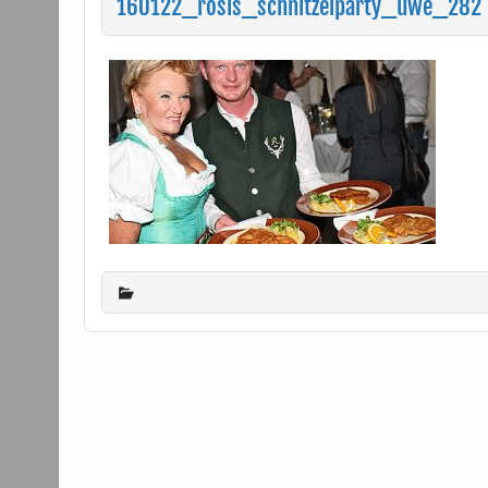
160122_rosis_schnitzelparty_uwe_282