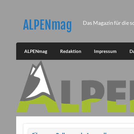
Skip
to
content
ALPENmag
Das Magazin für die s
ALPENmag
Redaktion
Impressum
D