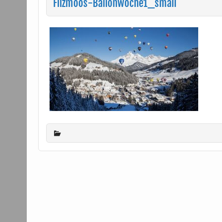
Filzmoos-Ballonwoche1_small