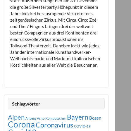
statt. Außerdem steigt hier am 31. Dezember
die große Silvesterparty.Höhepunkt in diesem
Jahr sind drei herausragende Vertreter des
zeitgenössischen Zirkus. Mit Circa, Circo Zoé
und The 7 Fingers bringen drei der weltweit
besten Compagnien aus drei Kontinenten drei
eindrucksvolle Zirkusproduktionen ins
Tollwood-Theaterzelt. Daneben lockt wie jedes
Jahr der internationale Kunsthandwerker-
Weihnachtsmarkt und Markt mit kulinarischen
Köstlichkeiten aus aller Welt die Besucher an.
Schlagwörter
Bayern
Alpen
Bozen
Arno Kompatscher
Arlberg
Corona
Coronavirus
COVID-19