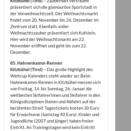
Kitzbühel (Tirol)
– Zauberhaft verträumt
präsentiert sich die glamouröse Sportstadt in
der Vorweihnachtszeit. Der Weihnachtsmarkt
findet vom 20. November bis 26. Dezember im
Zentrum statt. Ebenfalls voller
Weihnachtszauber präsentiert sich Kufstein.
Hier wird der Weihnachtsmarkt am 22.
November eröffnet und geht bis zum 22.
Dezember.
85. Hahnenkamm-Rennen
Kitzbühel (Tirol)
– Das große Highlight des
Weltcup-Kalenders steht wieder an: Beim
Hahnenkamm-Rennen in Kitzbühel messen sich
von Freitag, 14. bis Sonntag, 26. Januar die
weltbesten Skifahrerinnen und Skifahrer in den
Königsdisziplinen Slalom und Abfahrt auf der
berühmten Streif. Tagestickets kosten 30 Euro
für Erwachsene (Samstag 40 Euro). Kinder und
Jugendliche (2007 und jünger) haben freien
Eintritt. An Trainingstagen wird kein Eintritt