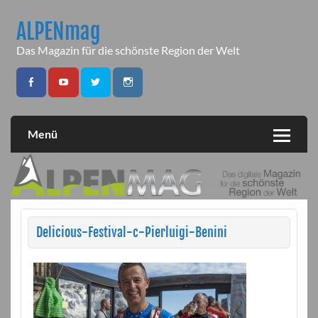
Skip
to
ALPENmag
content
Das Magazin für die schönste Region der Welt
Menü
Delicious-Festival-c-Pierluigi-Benini